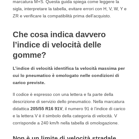
marcatura M+S. Questa guida spiega come leggere la
5.4. Le gomme 4 stagioni seguono la stessa logica
sigla, interpretare la tabella, evitare errori con H, V, W, Y e
del codice
ZR e verificare la compatibilità prima dell’acquisto.
6. Indice di velocità, indice di carico, misura e sigla XL:
che cosa cambia?
Che cosa indica davvero
6.1. Indice di carico e codice di velocità non sono
intercambiabili
l’indice di velocità delle
6.2. Si possono scegliere entrambi superiori?
gomme?
6.3. Che cosa significa XL?
6.4. SUV ed elettriche richiedono attenzione al
L’indice di velocità identifica la velocità massima per
carico, non scorciatoie
cui lo pneumatico è omologato nelle condizioni di
7. Un indice superiore è sempre migliore?
carico previste.
7.1. Prestazioni e codice non sono la stessa cosa
7.2. Il rapporto qualità-prezzo si valuta dopo la
Il codice è espresso con una lettera e fa parte della
descrizione di servizio dello pneumatico. Nella marcatura
compatibilità
didattica
205/55 R16 91V
, il numero 91 è l’indice di carico
8. Gli errori più comuni nella scelta del codice di
e la lettera V è il simbolo della categoria di velocità. V
velocità
corrisponde a 240 km/h nella tabella di omologazione.
8.1. Scegliere in base alla velocità massima
dell’auto
Non è un limite di velocità stradale
8.2. Pensare che H venga prima di U e quindi