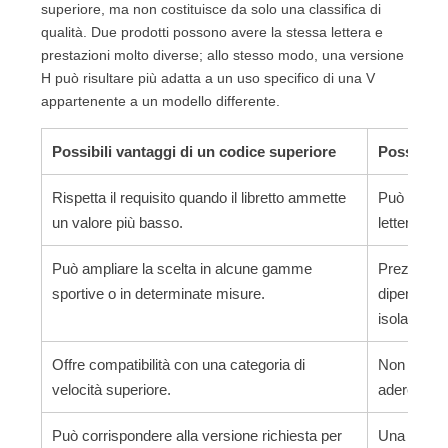
superiore, ma non costituisce da solo una classifica di
qualità. Due prodotti possono avere la stessa lettera e
prestazioni molto diverse; allo stesso modo, una versione
H può risultare più adatta a un uso specifico di una V
appartenente a un modello differente.
Possibili vantaggi di un codice superiore
Possibili 
Rispetta il requisito quando il libretto ammette
Può essere 
un valore più basso.
lettera più 
Può ampliare la scelta in alcune gamme
Prezzo, co
sportive o in determinate misure.
dipendono 
isolato.
Offre compatibilità con una categoria di
Non garant
velocità superiore.
aderenza o
Può corrispondere alla versione richiesta per
Una versio