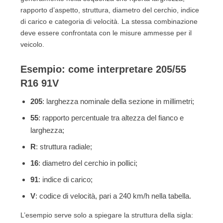
11.12. Posso montare codici diversi sui due assi?
rapporto d’aspetto, struttura, diametro del cerchio, indice
12. La scelta corretta parte dalla carta di circolazione
di carico e categoria di velocità. La stessa combinazione
deve essere confrontata con le misure ammesse per il
veicolo.
Esempio: come interpretare 205/55
R16 91V
205
: larghezza nominale della sezione in millimetri;
55
: rapporto percentuale tra altezza del fianco e
larghezza;
R
: struttura radiale;
16
: diametro del cerchio in pollici;
91
: indice di carico;
V
: codice di velocità, pari a 240 km/h nella tabella.
L’esempio serve solo a spiegare la struttura della sigla: