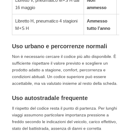
Libretto V, pneumatico M+S H dal
Non
La fin
16 maggio
ammesso
Libretto H, pneumatico 4 stagioni
Ammesso
Il cod
M+S H
tutto l’anno
Uso urbano e percorrenze normali
Non è necessario cercare il codice più alto disponibile. È
sufficiente rispettare il valore previsto e scegliere un
prodotto adatto a stagione, comfort, percorrenza e
condizioni abituali. Un codice superiore può essere
accettabile, ma va valutato insieme al resto della scheda.
Uso autostradale frequente
Il rispetto del codice resta il punto di partenza. Per lunghi
viaggi assumono particolare importanza pressione a
freddo secondo le indicazioni del veicolo, carico effettivo,
stato del battistrada, assenza di danni e corretta