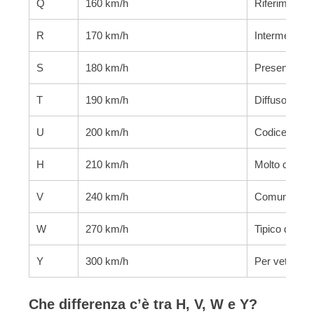
Q
160 km/h
Riferimento 
R
170 km/h
Intermedio, 
S
180 km/h
Presente su a
T
190 km/h
Diffuso su uti
U
200 km/h
Codice inter
H
210 km/h
Molto comune
V
240 km/h
Comune su ve
W
270 km/h
Tipico di molt
Y
300 km/h
Per vetture e
Che differenza c’è tra H, V, W e Y?