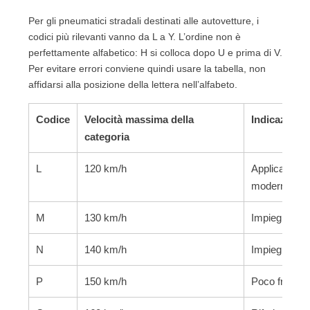
Per gli pneumatici stradali destinati alle autovetture, i
codici più rilevanti vanno da L a Y. L’ordine non è
perfettamente alfabetico: H si colloca dopo U e prima di V.
Per evitare errori conviene quindi usare la tabella, non
affidarsi alla posizione della lettera nell’alfabeto.
Codice
Velocità massima della
Indicazione 
categoria
L
120 km/h
Applicazioni
moderne.
M
130 km/h
Impieghi parti
N
140 km/h
Impieghi parti
P
150 km/h
Poco frequent