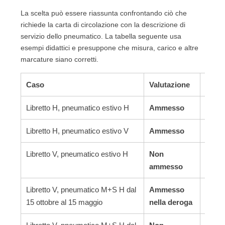
La scelta può essere riassunta confrontando ciò che
richiede la carta di circolazione con la descrizione di
servizio dello pneumatico. La tabella seguente usa
esempi didattici e presuppone che misura, carico e altre
marcature siano corretti.
Caso
Valutazione
Moti
Libretto H, pneumatico estivo H
Ammesso
Codice
Libretto H, pneumatico estivo V
Ammesso
Codice
Libretto V, pneumatico estivo H
Non
Codice
ammesso
Libretto V, pneumatico M+S H dal
Ammesso
H è su
15 ottobre al 15 maggio
nella deroga
l’avvi