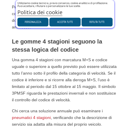
Utilizziamo cookie tecnici e, previo consenso, cookie analitici e di profilazione.
Puoi accettare, rifiutare o personalizzare le tue scelte.
Per un impiego stagionale specifico, si possono
Politica dei cookie
confrontare le
gomme invernali compatibili con il veicolo
dopo aver verificato la misura completa e il codice
PERSONALIZZA
ACCETTA TUTTI
RIFIUTA TUTTI
ammesso.
Le gomme 4 stagioni seguono la
stessa logica del codice
Una gomma 4 stagioni con marcatura M+S e codice
uguale o superiore a quello previsto può essere utilizzata
tutto l’anno sotto il profilo della categoria di velocità. Se il
codice è inferiore e si ricorre alla deroga M+S, l’uso è
limitato al periodo dal 15 ottobre al 15 maggio. Il simbolo
3PMSF riguarda le prestazioni invernali e non sostituisce
il controllo del codice di velocità.
Chi cerca una soluzione annuale può esaminare i
pneumatici 4 stagioni
, verificando che la descrizione di
servizio sia adatta alla misura del proprio veicolo.