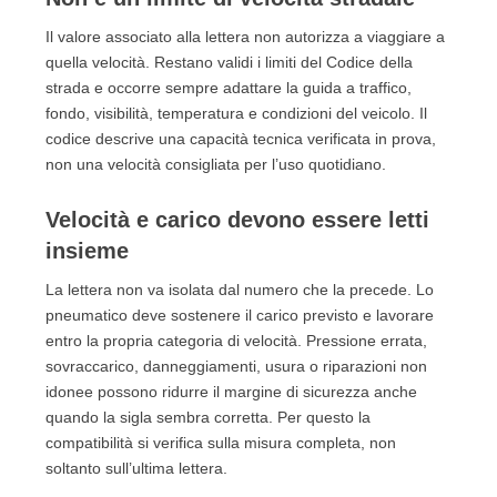
valga meno
Il valore associato alla lettera non autorizza a viaggiare a
8.3. Leggere ZR senza la descrizione di servizio
quella velocità. Restano validi i limiti del Codice della
finale
strada e occorre sempre adattare la guida a traffico,
8.4. Ignorare stagione e data del cambio
fondo, visibilità, temperatura e condizioni del veicolo. Il
8.5. Dimenticare pressione, carico e stato dello
codice descrive una capacità tecnica verificata in prova,
pneumatico
non una velocità consigliata per l’uso quotidiano.
9. Quale indice scegliere in base al caso concreto?
9.1. Uso urbano e percorrenze normali
Velocità e carico devono essere letti
9.2. Uso autostradale frequente
insieme
9.3. Auto sportive e velocità elevate in ambiente
La lettera non va isolata dal numero che la precede. Lo
consentito
pneumatico deve sostenere il carico previsto e lavorare
9.4. Scelta stagionale
entro la propria categoria di velocità. Pressione errata,
10. Controllo pratico prima di acquistare le gomme
sovraccarico, danneggiamenti, usura o riparazioni non
10.1. 1. Leggere la configurazione sul documento
idonee possono ridurre il margine di sicurezza anche
10.2. 2. Verificare la descrizione del prodotto
quando la sigla sembra corretta. Per questo la
10.3. 3. Applicare la regola stagionale corretta
compatibilità si verifica sulla misura completa, non
10.4. 4. Controllare le gomme al montaggio
soltanto sull’ultima lettera.
11. Domande frequenti sull’indice di velocità delle