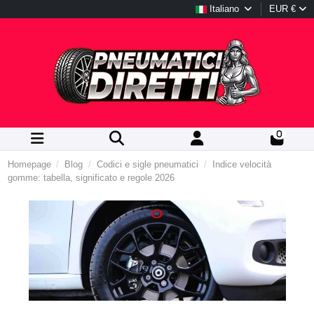
Italiano
EUR €
0
Homepage
Blog
Codici e sigle pneumatici
Indice velocità
gomme: tabella, significato e regole 2026