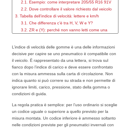
2.1. Esempio: come interpretare 205/55 R16 91V
2.2. Dove controllare il valore richiesto dal veicolo
3. Tabella dell’indice di velocità: lettere e km/h
3.1. Che differenza c’è tra H, V, W e Y?
3.2. ZR e (Y): perché non vanno letti come una
normale lettera
4. Indice sul libretto: quale codice si può montare?
L’indice di velocità delle gomme è una delle informazioni
4.1. Codice uguale: la scelta più lineare
decisive per capire se uno pneumatico è compatibile con
4.2. Codice superiore: generalmente ammesso
il veicolo. È rappresentato da una lettera, si trova sul
4.3. Codice inferiore: non basta guidare più piano
fianco dopo l’indice di carico e deve essere confrontato
4.4. Più misure a libretto: controllare la riga
con la misura ammessa sulla carta di circolazione. Non
completa
indica quanto si può correre su strada e non permette di
5. Pneumatici invernali e 4 stagioni: quando è
ignorare limiti, carico, pressione, stato della gomma o
ammesso un codice inferiore?
condizioni di guida.
5.1. La finestra dal 15 ottobre al 15 maggio
La regola pratica è semplice: per l’uso ordinario si sceglie
5.2. L’avviso della velocità massima deve essere
un codice uguale o superiore a quello previsto per la
visibile
misura montata. Un codice inferiore è ammesso soltanto
5.3. Si possono tenere le gomme invernali in
nelle condizioni previste per gli pneumatici invernali con
estate?