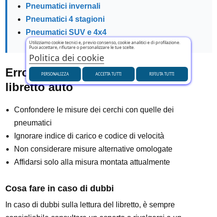
Pneumatici invernali
Pneumatici 4 stagioni
Pneumatici SUV e 4x4
Utilizziamo cookie tecnici e, previo consenso, cookie analitici e di profilazione.
Puoi accettare, rifiutare o personalizzare le tue scelte.
Politica dei cookie
Errori comuni nella lettura del
PERSONALIZZA
ACCETTA TUTTI
RIFIUTA TUTTI
libretto auto
Confondere le misure dei cerchi con quelle dei
pneumatici
Ignorare indice di carico e codice di velocità
Non considerare misure alternative omologate
Affidarsi solo alla misura montata attualmente
Cosa fare in caso di dubbi
In caso di dubbi sulla lettura del libretto, è sempre