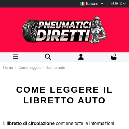
Italiano
EUR €
0
Home
Come leggere il libretto auto
COME LEGGERE IL
LIBRETTO AUTO
Il
libretto di circolazione
contiene tutte le informazioni