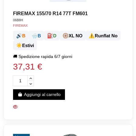
FIREMAX 155/70 R14 77T FM601
06B8H
FIREMAX
🔊
🌧️
⛽
🛞
⚠️
B
B
D
XL NO
Runflat No
☀️
Estivi
🚚
Spedizione rapida 6/7 giorni
37,31 €
Aggiungi al carrello