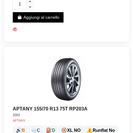
Aggiungi al carrello
APTANY 155/70 R13 75T RP203A
2003
APTANY
🔊
🌧️
⛽
🛞
⚠️
B
C
D
XL NO
Runflat No