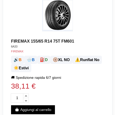
FIREMAX 155/65 R14 75T FM601
6A33
FIREMAX
🔊
🌧️
⛽
🛞
⚠️
B
B
D
XL NO
Runflat No
☀️
Estivi
🚚
Spedizione rapida 6/7 giorni
38,11 €
Aggiungi al carrello