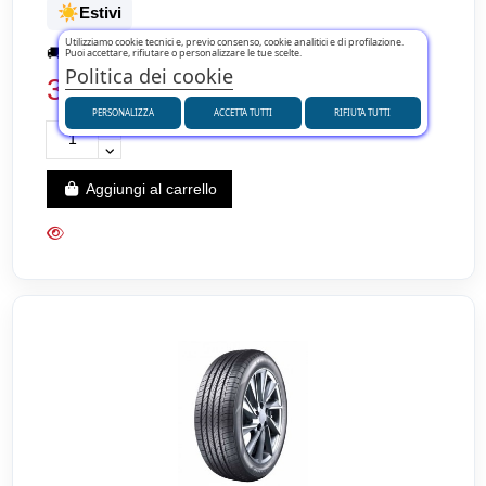
☀️
Estivi
Utilizziamo cookie tecnici e, previo consenso, cookie analitici e di profilazione.
🚚
Spedizione rapida 6/7 giorni
Puoi accettare, rifiutare o personalizzare le tue scelte.
Politica dei cookie
37,99 €
PERSONALIZZA
ACCETTA TUTTI
RIFIUTA TUTTI
Aggiungi al carrello