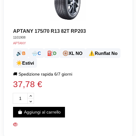
APTANY 175/70 R13 82T RP203
1101908
APTANY
🔊
🌧️
⛽
🛞
⚠️
B
C
D
XL NO
Runflat No
☀️
Estivi
🚚
Spedizione rapida 6/7 giorni
37,78 €
Aggiungi al carrello