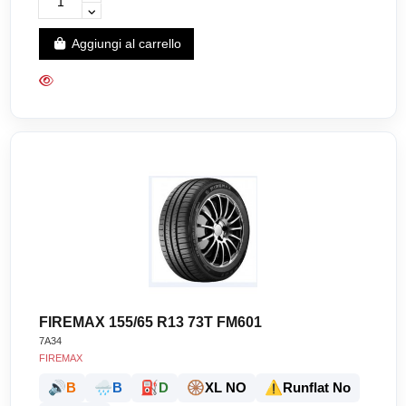
Aggiungi al carrello
FIREMAX 155/65 R13 73T FM601
7A34
FIREMAX
🔊
🌧️
⛽
🛞
⚠️
B
B
D
XL NO
Runflat No