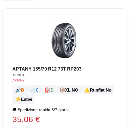
APTANY 155/70 R12 73T RP203
1102881
APTANY
🔊
🌧️
⛽
🛞
⚠️
B
C
D
XL NO
Runflat No
☀️
Estivi
🚚
Spedizione rapida 6/7 giorni
35,06 €