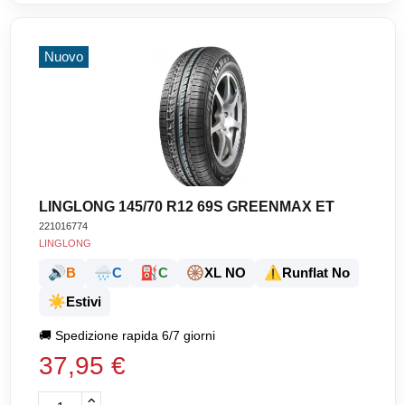
Nuovo
LINGLONG 145/70 R12 69S GREENMAX ET
221016774
LINGLONG
🔊
🌧️
⛽
🛞
⚠️
B
C
C
XL NO
Runflat No
☀️
Estivi
🚚
Spedizione rapida 6/7 giorni
37,95 €