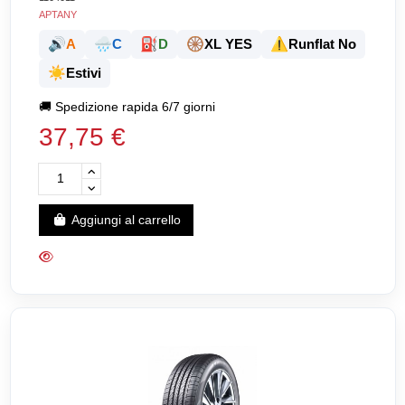
APTANY
🔊
🌧️
⛽
🛞
⚠️
A
C
D
XL YES
Runflat No
☀️
Estivi
🚚
Spedizione rapida 6/7 giorni
37,75 €
Aggiungi al carrello