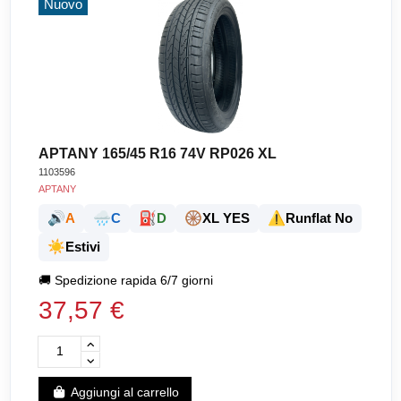
Nuovo
APTANY 165/45 R16 74V RP026 XL
1103596
APTANY
🔊
🌧️
⛽
🛞
⚠️
A
C
D
XL YES
Runflat No
☀️
Estivi
🚚
Spedizione rapida 6/7 giorni
37,57 €
Aggiungi al carrello