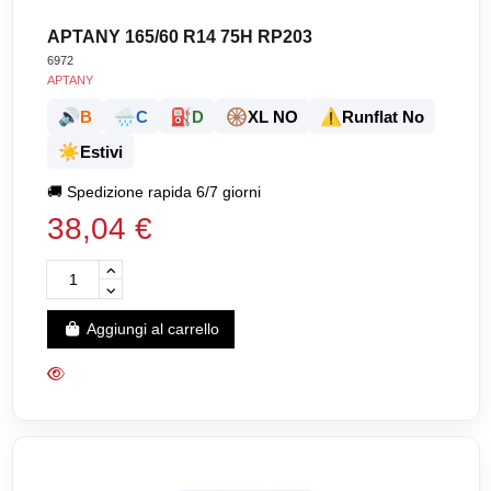
APTANY 165/60 R14 75H RP203
6972
APTANY
🔊
🌧️
⛽
🛞
⚠️
B
C
D
XL NO
Runflat No
☀️
Estivi
🚚
Spedizione rapida 6/7 giorni
38,04 €
Aggiungi al carrello