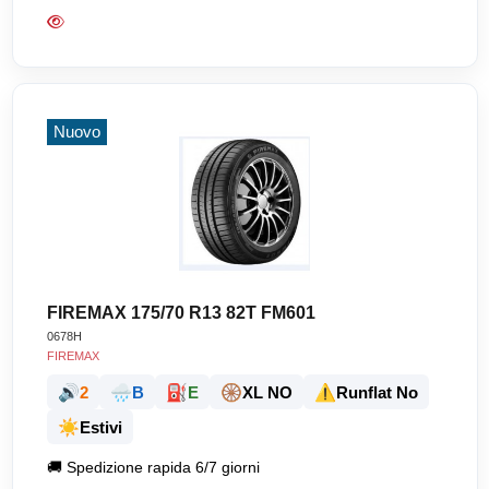
Nuovo
FIREMAX 175/70 R13 82T FM601
0678H
FIREMAX
🔊
🌧️
⛽
🛞
⚠️
2
B
E
XL NO
Runflat No
☀️
Estivi
🚚
Spedizione rapida 6/7 giorni