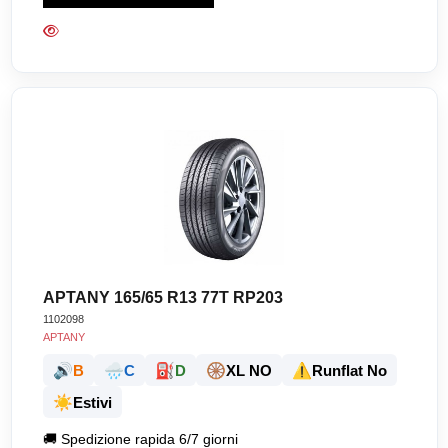
APTANY 165/65 R13 77T RP203
1102098
APTANY
🔊
🌧️
⛽
🛞
⚠️
B
C
D
XL NO
Runflat No
☀️
Estivi
🚚
Spedizione rapida 6/7 giorni