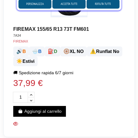
PERSONALIZZA
ACCETTA TUTTI
RIFIUTA TUTTI
FIREMAX 155/65 R13 73T FM601
7A34
FIREMAX
🔊
🌧️
⛽
🛞
⚠️
B
B
D
XL NO
Runflat No
☀️
Estivi
🚚
Spedizione rapida 6/7 giorni
37,99 €
Aggiungi al carrello