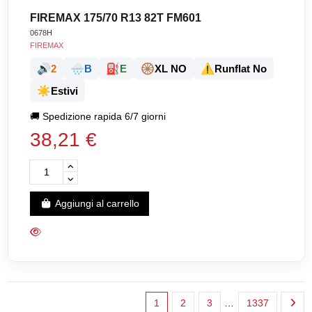
FIREMAX 175/70 R13 82T FM601
0678H
FIREMAX
🔊
🌧️
⛽
🛞
⚠️
2
B
E
XL NO
Runflat No
☀️
Estivi
🚚
Spedizione rapida 6/7 giorni
38,21 €
Aggiungi al carrello
1
2
3
…
1337