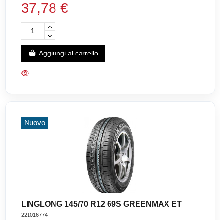
37,78 €
Aggiungi al carrello
Nuovo
LINGLONG 145/70 R12 69S GREENMAX ET
221016774