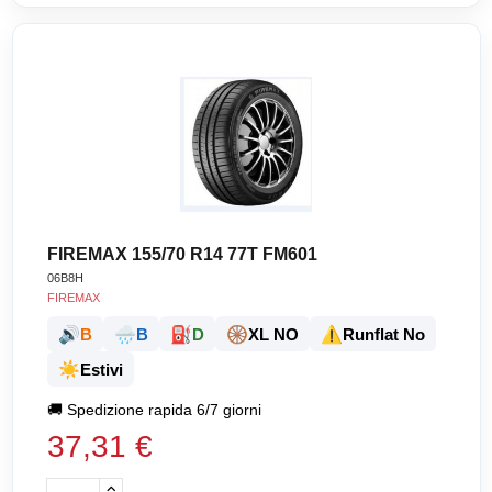
FIREMAX 155/70 R14 77T FM601
06B8H
FIREMAX
🔊
🌧️
⛽
🛞
⚠️
B
B
D
XL NO
Runflat No
☀️
Estivi
🚚
Spedizione rapida 6/7 giorni
37,31 €