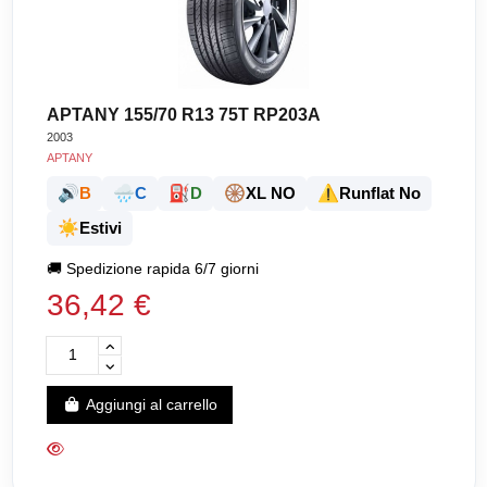
APTANY 155/70 R13 75T RP203A
2003
APTANY
🔊
🌧️
⛽
🛞
⚠️
B
C
D
XL NO
Runflat No
☀️
Estivi
🚚
Spedizione rapida 6/7 giorni
36,42 €
Aggiungi al carrello