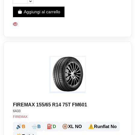
Aggiungi al carrello
FIREMAX 155/65 R14 75T FM601
6A33
FIREMAX
🔊
🌧️
⛽
🛞
⚠️
B
B
D
XL NO
Runflat No