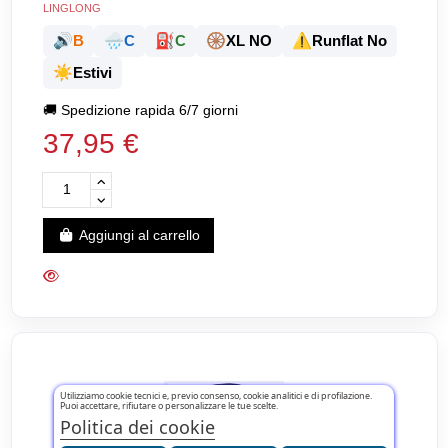
LINGLONG
🔊
🌧️
⛽
🛞
⚠️
B
C
C
XL NO
Runflat No
☀️
Estivi
🚚
Spedizione rapida 6/7 giorni
37,95 €
Aggiungi al carrello
Utilizziamo cookie tecnici e, previo consenso, cookie analitici e di profilazione.
Puoi accettare, rifiutare o personalizzare le tue scelte.
Politica dei cookie