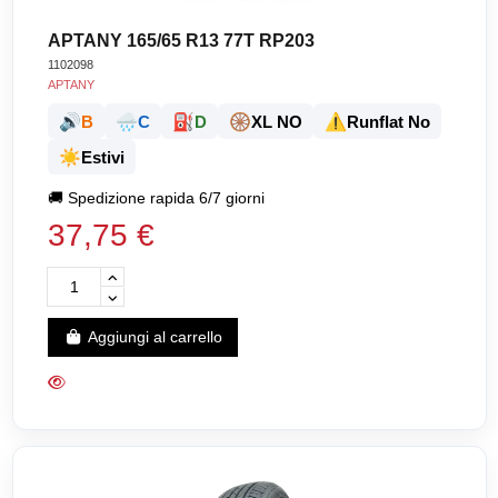
APTANY 165/65 R13 77T RP203
1102098
APTANY
🔊
🌧️
⛽
🛞
⚠️
B
C
D
XL NO
Runflat No
☀️
Estivi
🚚
Spedizione rapida 6/7 giorni
37,75 €
Aggiungi al carrello