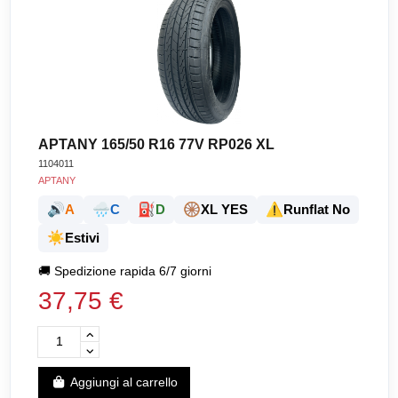
APTANY 165/50 R16 77V RP026 XL
1104011
APTANY
🔊
🌧️
⛽
🛞
⚠️
A
C
D
XL YES
Runflat No
☀️
Estivi
🚚
Spedizione rapida 6/7 giorni
37,75 €
Aggiungi al carrello