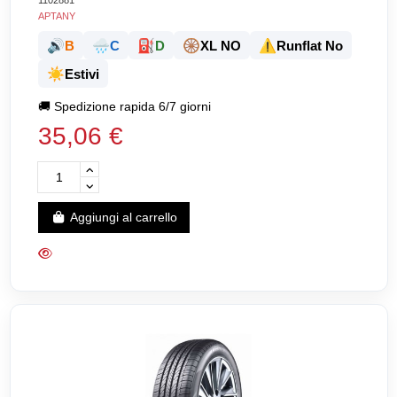
APTANY
🔊
🌧️
⛽
🛞
⚠️
B
C
D
XL NO
Runflat No
☀️
Estivi
🚚
Spedizione rapida 6/7 giorni
35,06 €
Aggiungi al carrello