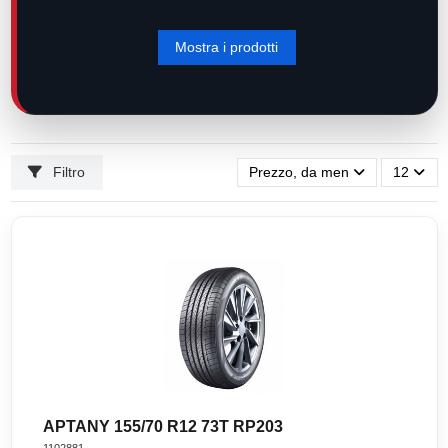
Filtro
Prezzo, da meno caro a più ca
12
APTANY 155/70 R12 73T RP203
1102881