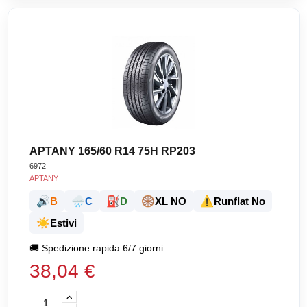
APTANY 165/60 R14 75H RP203
6972
APTANY
🔊
🌧️
⛽
🛞
⚠️
B
C
D
XL NO
Runflat No
☀️
Estivi
🚚
Spedizione rapida 6/7 giorni
38,04 €