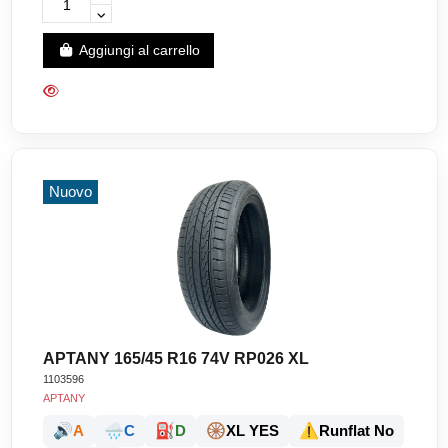
Aggiungi al carrello
Nuovo
APTANY 165/45 R16 74V RP026 XL
1103596
APTANY
🔊
🌧️
⛽
🛞
⚠️
A
C
D
XL YES
Runflat No