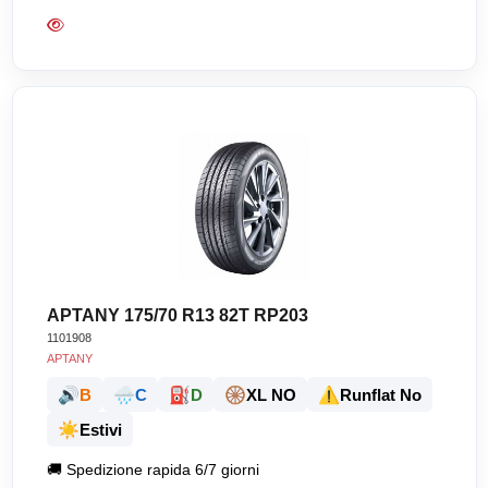
APTANY 175/70 R13 82T RP203
1101908
APTANY
🔊
🌧️
⛽
🛞
⚠️
B
C
D
XL NO
Runflat No
☀️
Estivi
🚚
Spedizione rapida 6/7 giorni