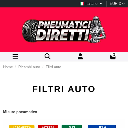
Italiano
EUR €
0
Home
Ricambi auto
Filtri auto
FILTRI AUTO
Misure pneumatico