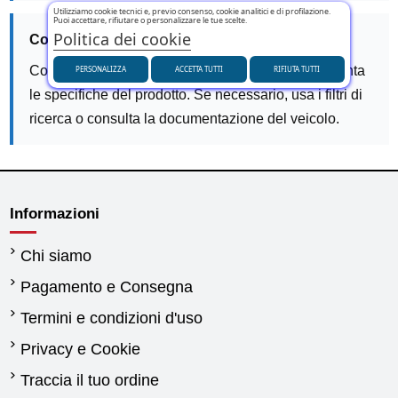
Utilizziamo cookie tecnici e, previo consenso, cookie analitici e di profilazione.
Puoi accettare, rifiutare o personalizzare le tue scelte.
Politica dei cookie
Come verificare la compatibilità dei filtri auto?
Controlla modello, anno e motorizzazione e confronta
PERSONALIZZA
ACCETTA TUTTI
RIFIUTA TUTTI
le specifiche del prodotto. Se necessario, usa i filtri di
ricerca o consulta la documentazione del veicolo.
Informazioni
Chi siamo
Pagamento e Consegna
Termini e condizioni d'uso
Privacy e Cookie
Traccia il tuo ordine