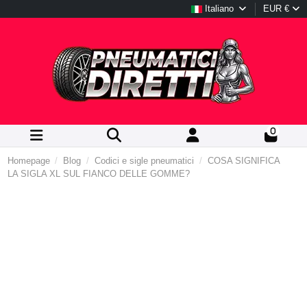
Italiano
EUR €
0
Homepage
Blog
Codici e sigle pneumatici
COSA SIGNIFICA
LA SIGLA XL SUL FIANCO DELLE GOMME?