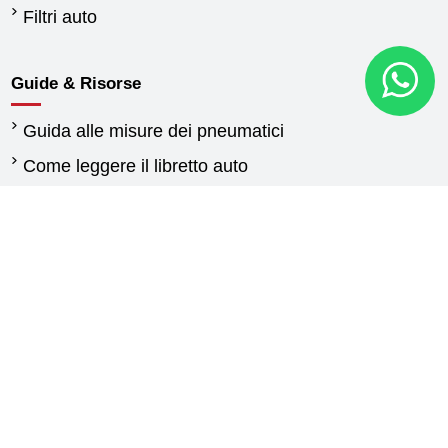
Filtri auto
Guide & Risorse
Guida alle misure dei pneumatici
Come leggere il libretto auto
Quando cambiare gli pneumatici
Differenza tra pneumatici estivi e invernali
Normativa pneumatici invernali
Pneumatici per furgoni: guida alla scelta delle
gomme
Guida gomme agricole
Contattaci