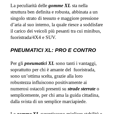
La peculiarità delle 
gomme XL
 sta nella 
struttura ben definita e robusta, abbinata a un 
singolo strato di tessuto e maggiore pressione 
d’aria al suo interno, la quale riesce a soddisfare 
il carico dei veicoli più pesanti tra cui minibus, 
fuoristrada/4X4 e SUV.
PNEUMATICI XL: PRO E CONTRO
Per gli 
pneumatici XL
 sono tanti i vantaggi, 
soprattutto per chi è amante del  fuoristrada, 
sono un’ottima scelta, grazie alla loro 
robustezza influiscono positivamente ai 
numerosi ostacoli presenti su 
strade sterrate
 o 
semplicemente, per chi ama la guida cittadina, 
dalla svista di un semplice marciapiede.
Le 
gomme XL
 garantiscono migliore stabilità e 