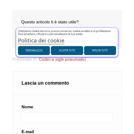
Questo articolo ti è stato utile?
Utilizziamo cookie tecnici e, previo consenso, cookie analitici e di profilazione.
SÌ
(0)
NO
(0)
Puoi accettare, rifiutare o personalizzare le tue scelte.
Politica dei cookie
PERSONALIZZA
ACCETTA TUTTI
RIFIUTA TUTTI
Pubblicato in:
Codici e sigle pneumatici
Lascia un commento
Nome
E-mail