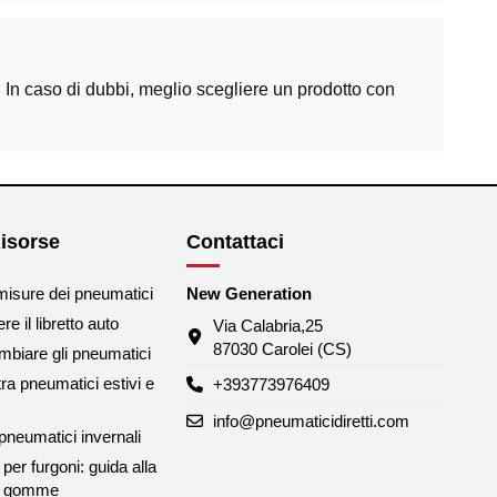
e. In caso di dubbi, meglio scegliere un prodotto con
isorse
Contattaci
misure dei pneumatici
New Generation
e il libretto auto
Via Calabria,25
87030 Carolei (CS)
biare gli pneumatici
tra pneumatici estivi e
+393773976409
info@pneumaticidiretti.com
neumatici invernali
per furgoni: guida alla
le gomme