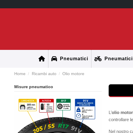
Pneumatici
Pneumatici
Home
Ricambi auto
Olio motore
Misure pneumatico
L’
olio moto
controllare l
Nel nostro c