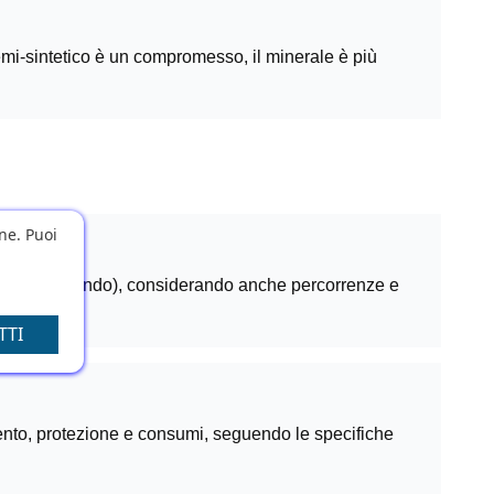
semi-sintetico è un compromesso, il minerale è più
one. Puoi
uttore (tagliando), considerando anche percorrenze e
TTI
amento, protezione e consumi, seguendo le specifiche