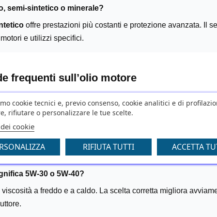
o, semi-sintetico o minerale?
intetico
offre prestazioni più costanti e protezione avanzata. Il 
motori e utilizzi specifici.
 frequenti sull’olio motore
amo cookie tecnici e, previo consenso, cookie analitici e di profilazi
anto va cambiato l’olio motore?
e, rifiutare o personalizzare le tue scelte.
dal veicolo e dall’uso. In genere si segue l’intervallo del costr
 dei cookie
ni d’impiego.
RSONALIZZA
RIFIUTA TUTTI
ACCETTA TU
gnifica 5W-30 o 5W-40?
a viscosità a freddo e a caldo. La scelta corretta migliora avvi
uttore.