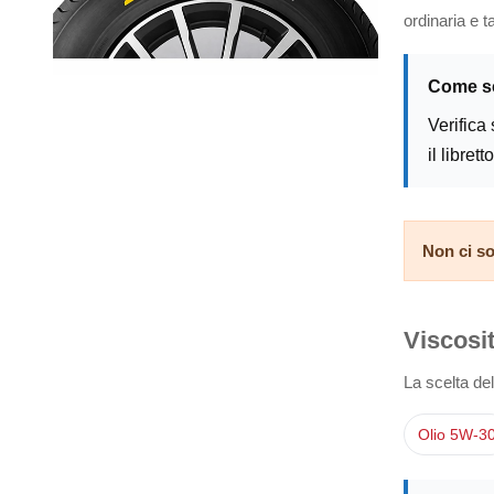
ordinaria e ta
Come sc
Verifica 
il libret
Non ci so
Viscosit
La scelta dell
Olio 5W-3