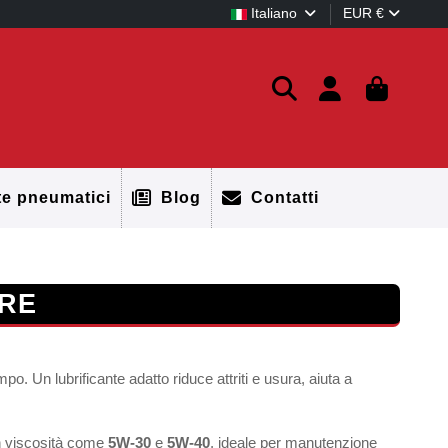
Italiano
EUR €
te pneumatici
Blog
Contatti
RE
o. Un lubrificante adatto riduce attriti e usura, aiuta a
n viscosità come
5W-30
e
5W-40
, ideale per manutenzione