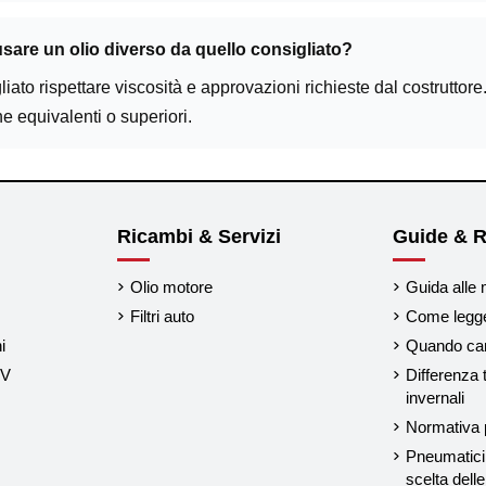
sare un olio diverso da quello consigliato?
liato rispettare viscosità e approvazioni richieste dal costruttor
he equivalenti o superiori.
Ricambi & Servizi
Guide & R
Olio motore
Guida alle 
Filtri auto
Come legger
i
Quando cam
UV
Differenza 
invernali
Normativa p
Pneumatici 
scelta del