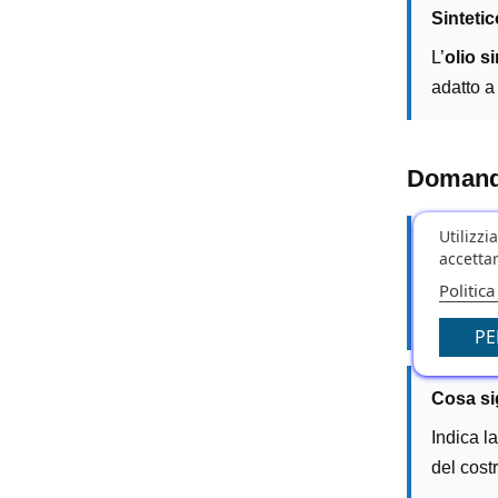
Sintetic
L’
olio s
adatto a 
Domande
Utilizzi
Ogni qu
accettar
Dipende 
Politica
condizio
PE
Cosa si
Indica l
del costr