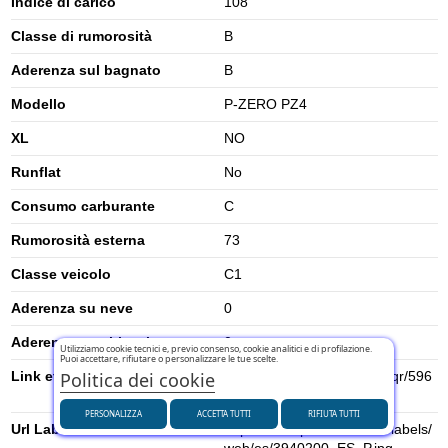
Indice di carico
108
Classe di rumorosità
B
Aderenza sul bagnato
B
Modello
P-ZERO PZ4
XL
NO
Runflat
No
Consumo carburante
C
Rumorosità esterna
73
Classe veicolo
C1
Aderenza su neve
0
Aderenza su ghiaccio
0
Utilizziamo cookie tecnici e, previo consenso, cookie analitici e di profilazione.
Puoi accettare, rifiutare o personalizzare le tue scelte.
Link etichetta energetica UE
https://eprel.ec.europa.eu/qr/596
Politica dei cookie
818
PERSONALIZZA
ACCETTA TUTTI
RIFIUTA TUTTI
Url Label
https://www.pirelli.com/ecolabels/
web/es/3940200_ES_P.jpg