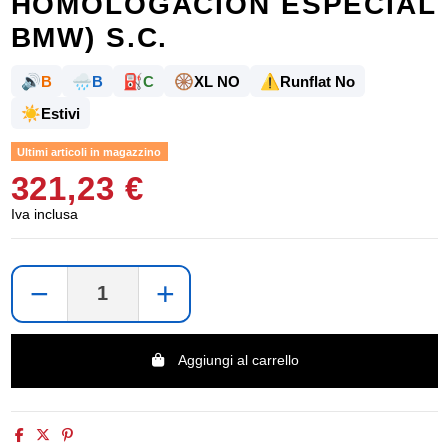
HOMOLOGACION ESPECIAL
BMW) S.C.
🔊
🌧️
⛽
🛞
⚠️
B
B
C
XL NO
Runflat No
☀️
Estivi
Ultimi articoli in magazzino
321,23 €
Iva inclusa
−
+
Aggiungi al carrello