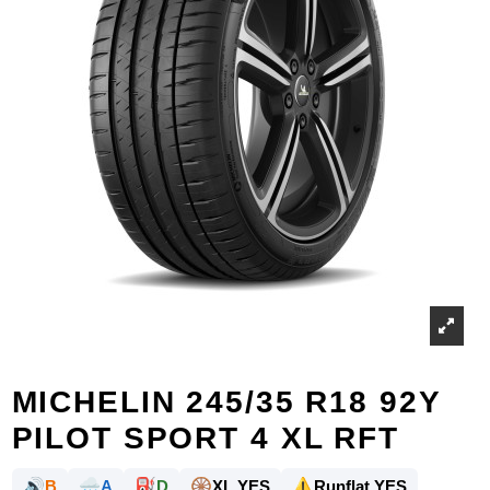
MICHELIN 245/35 R18 92Y
PILOT SPORT 4 XL RFT
🔊
🌧️
⛽
🛞
⚠️
B
A
D
XL YES
Runflat YES