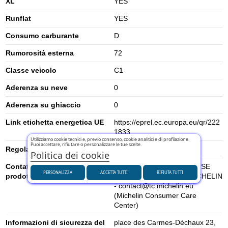
XL
YES
Runflat
YES
Consumo carburante
D
Rumorosità esterna
72
Classe veicolo
C1
Aderenza su neve
0
Aderenza su ghiaccio
0
Link etichetta energetica UE
https://eprel.ec.europa.eu/qr/222
1833
Utilizziamo cookie tecnici e, previo consenso, cookie analitici e di profilazione.
Puoi accettare, rifiutare o personalizzare le tue scelte.
Regolamento UE (2020/740)
2020/740
Politica dei cookie
Contatti per la sicurezza del
MANUFACTURE FRANCAISE
PERSONALIZZA
ACCETTA TUTTI
RIFIUTA TUTTI
prodotto
DES PNEUMATIQUES MICHELIN
- contact@tc.michelin.eu
(Michelin Consumer Care
Center)
Informazioni di sicurezza del
place des Carmes-Déchaux 23,