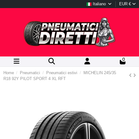
Italiano
EUR €
0
Home
Pneumatici
Pneumatici estivi
MICHELIN 245/35
R18 92Y PILOT SPORT 4 XL RFT