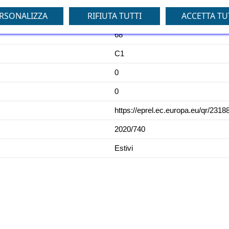
RSONALIZZA
RIFIUTA TUTTI
ACCETTA TU
A
68
C1
0
0
https://eprel.ec.europa.eu/qr/2318
2020/740
Estivi