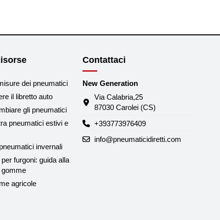
isorse
Contattaci
misure dei pneumatici
New Generation
e il libretto auto
Via Calabria,25
87030 Carolei (CS)
biare gli pneumatici
tra pneumatici estivi e
+393773976409
info@pneumaticidiretti.com
neumatici invernali
per furgoni: guida alla
le gomme
me agricole