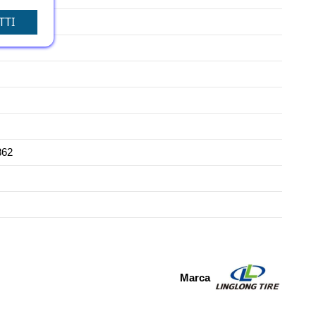
TTI
862
Marca