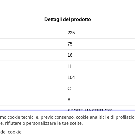
Dettagli del prodotto
225
75
16
H
104
C
A
SPORT MASTER C/S
amo cookie tecnici e, previo consenso, cookie analitici e di profilazi
NO
e, rifiutare o personalizzare le tue scelte.
 dei cookie
No