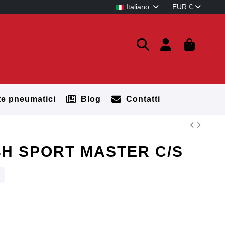
Italiano
EUR €
te pneumatici
Blog
Contatti
4H SPORT MASTER C/S