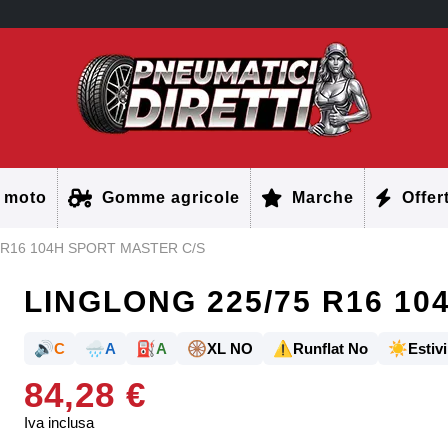
 moto
Gomme agricole
Marche
Offer
 R16 104H SPORT MASTER C/S
LINGLONG 225/75 R16 10
🔊
🌧️
⛽
🛞
⚠️
☀️
C
A
A
XL NO
Runflat No
Estivi
84,28 €
Iva inclusa