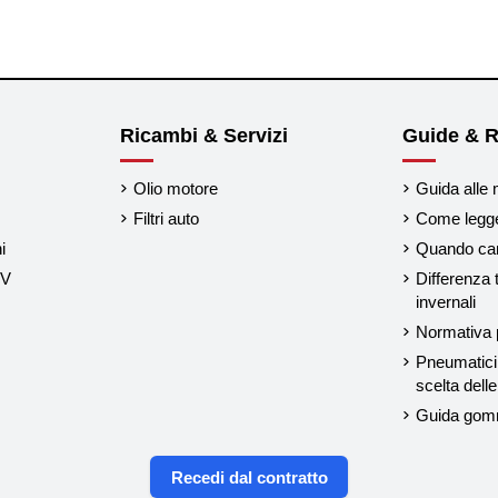
Ricambi & Servizi
Guide & R
Olio motore
Guida alle 
Filtri auto
Come legger
i
Quando cam
UV
Differenza 
invernali
Normativa p
Pneumatici 
scelta del
Guida gom
Recedi dal contratto