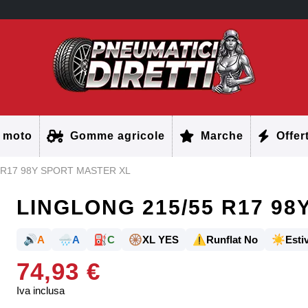
 moto
Gomme agricole
Marche
Offer
 R17 98Y SPORT MASTER XL
LINGLONG 215/55 R17 9
🔊
🌧️
⛽
🛞
⚠️
☀️
A
A
C
XL YES
Runflat No
Estiv
74,93 €
Iva inclusa