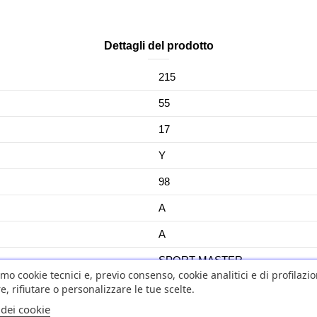
Dettagli del prodotto
215
55
17
Y
98
A
A
SPORT MASTER
amo cookie tecnici e, previo consenso, cookie analitici e di profilazi
YES
e, rifiutare o personalizzare le tue scelte.
 dei cookie
No