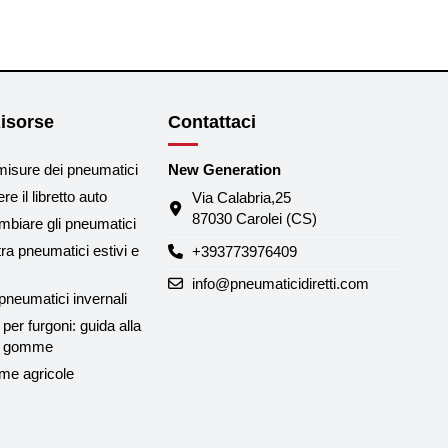
isorse
Contattaci
misure dei pneumatici
New Generation
e il libretto auto
Via Calabria,25
87030 Carolei (CS)
biare gli pneumatici
tra pneumatici estivi e
+393773976409
info@pneumaticidiretti.com
neumatici invernali
per furgoni: guida alla
le gomme
me agricole