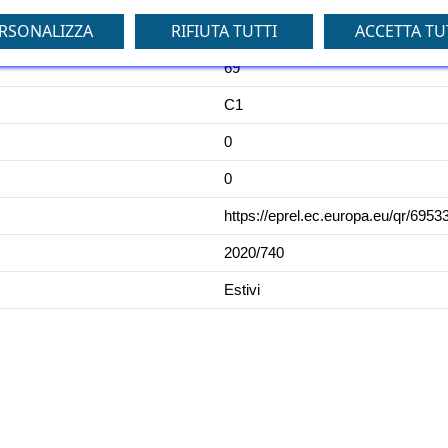
RSONALIZZA
RIFIUTA TUTTI
ACCETTA TU
C
69
C1
0
0
https://eprel.ec.europa.eu/qr/6953
2020/740
Estivi