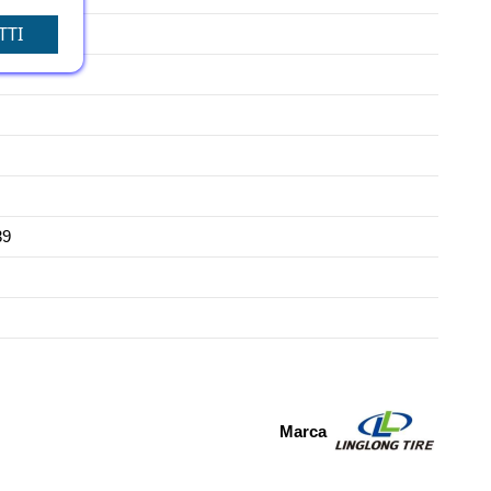
TTI
39
Marca