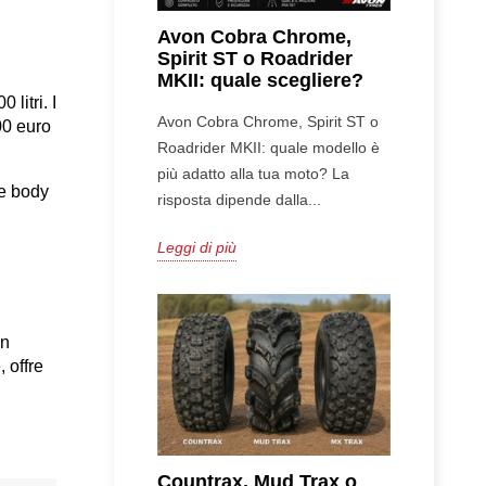
Avon Cobra Chrome,
Spirit ST o Roadrider
MKII: quale scegliere?
itri. I 
Avon Cobra Chrome, Spirit ST o
0 euro 
Roadrider MKII: quale modello è
più adatto alla tua moto? La
e body 
risposta dipende dalla...
Leggi di più
n 
offre 
Countrax, Mud Trax o