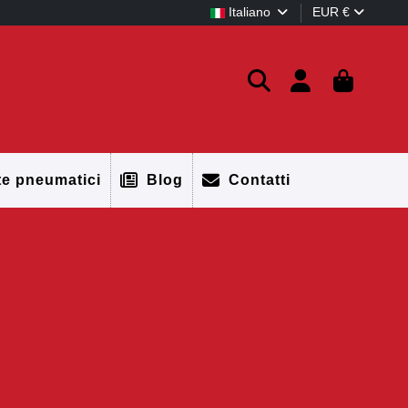
Italiano
EUR €
te pneumatici
Blog
Contatti