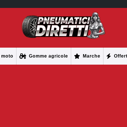
 moto
Gomme agricole
Marche
Offer