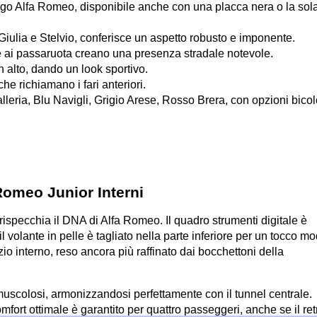
ogo Alfa Romeo, disponibile anche con una placca nera o la sola 
i Giulia e Stelvio, conferisce un aspetto robusto e imponente.
e ai passaruota creano una presenza stradale notevole.
in alto, dando un look sportivo.
che richiamano i fari anteriori.
leria, Blu Navigli, Grigio Arese, Rosso Brera, con opzioni bicolo
ispecchia il DNA di Alfa Romeo. Il quadro strumenti digitale è 
l volante in pelle è tagliato nella parte inferiore per un tocco mo
zio interno, reso ancora più raffinato dai bocchettoni della 
 e muscolosi, armonizzandosi perfettamente con il tunnel centrale. 
ort ottimale è garantito per quattro passeggeri, anche se il ret