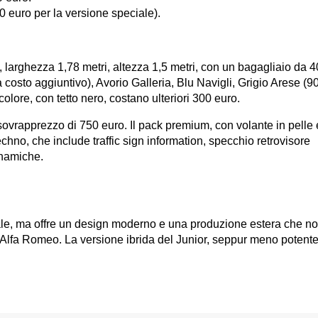
0 euro per la versione speciale).
arghezza 1,78 metri, altezza 1,5 metri, con un bagagliaio da 400 l
osto aggiuntivo), Avorio Galleria, Blu Navigli, Grigio Arese (90
olore, con tetto nero, costano ulteriori 300 euro.
n sovrapprezzo di 750 euro. Il pack premium, con volante in pelle 
echno, che include traffic sign information, specchio retrovisore 
inamiche.
onale, ma offre un design moderno e una produzione estera che no
 Alfa Romeo. La versione ibrida del Junior, seppur meno potente, 