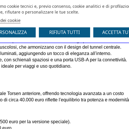
A.
amo cookie tecnici e, previo consenso, cookie analitici e di profilazi
e, rifiutare o personalizzare le tue scelte.
 dei cookie
na struttura a cannocchiale che conferisce un senso di modernità.
RSONALIZZA
RIFIUTA TUTTI
ACCETTA TU
e tagliata per un design sportivo e moderno.
do lo spazio interno e offrendo un design pulito.
e muscolosi, che armonizzano con il design del tunnel centrale.
 illuminati, aggiungendo un tocco di eleganza all'interno.
, con schienali spaziosi e una porta USB-A per la connettività.
, ideale per viaggi e uso quotidiano.
ziale Torsen anteriore, offrendo tecnologia avanzata a un costo 
 di circa 40.000 euro riflette l'equilibrio tra potenza e modernità
.500 euro per la versione speciale).
0 euro.