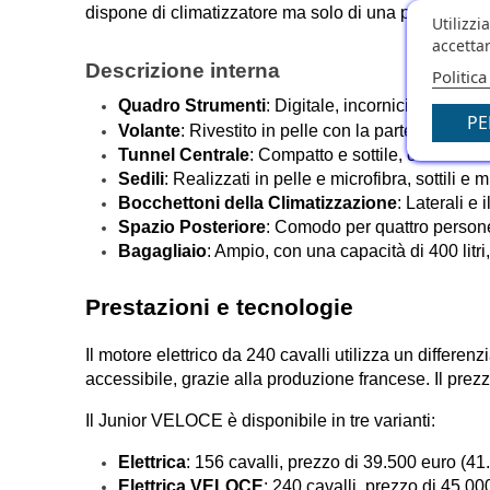
dispone di climatizzatore ma solo di una porta USB-
Utilizzi
accettar
Descrizione interna
Politica
Quadro Strumenti
: Digitale, incorniciato da u
PE
Volante
: Rivestito in pelle con la parte inferior
Tunnel Centrale
: Compatto e sottile, ottimizzan
Sedili
: Realizzati in pelle e microfibra, sottili 
Bocchettoni della Climatizzazione
: Laterali e
Spazio Posteriore
: Comodo per quattro persone
Bagagliaio
: Ampio, con una capacità di 400 litri
Prestazioni e tecnologie
Il motore elettrico da 240 cavalli utilizza un differen
accessibile, grazie alla produzione francese. Il prezzo
Il Junior VELOCE è disponibile in tre varianti:
Elettrica
: 156 cavalli, prezzo di 39.500 euro (41
Elettrica VELOCE
: 240 cavalli, prezzo di 45.00