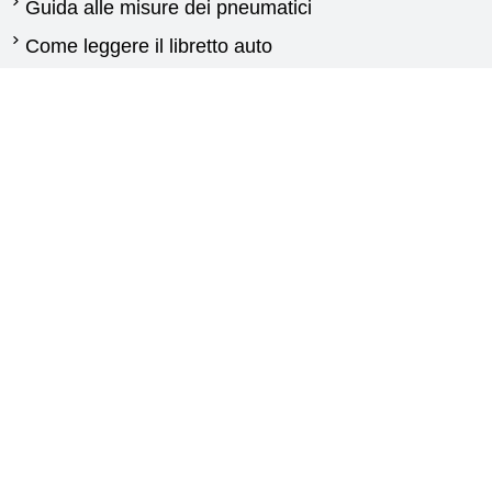
Guida alle misure dei pneumatici
Come leggere il libretto auto
Quando cambiare gli pneumatici
Differenza tra pneumatici estivi e invernali
Normativa pneumatici invernali
Pneumatici per furgoni: guida alla scelta delle
gomme
Guida gomme agricole
Contattaci
New Generation
Via Calabria,25
87030 Carolei (CS)
+393773976409