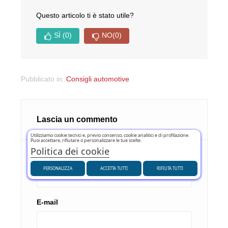
Questo articolo ti è stato utile?
SÌ
(0)
NO
(0)
Pubblicato in:
Consigli automotive
Lascia un commento
Utilizziamo cookie tecnici e, previo consenso, cookie analitici e di profilazione.
Puoi accettare, rifiutare o personalizzare le tue scelte.
Politica dei cookie
Nome
PERSONALIZZA
ACCETTA TUTTI
RIFIUTA TUTTI
E-mail