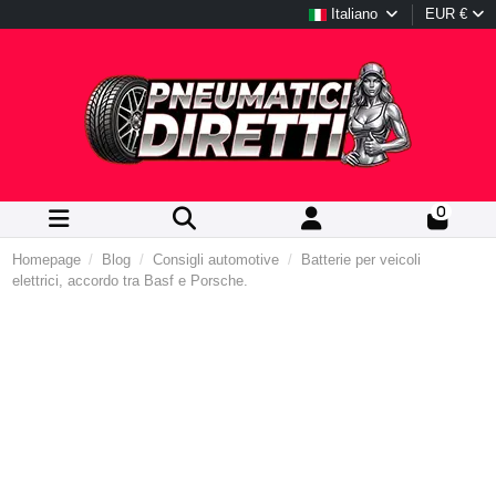
Italiano
EUR €
0
Homepage
Blog
Consigli automotive
Batterie per veicoli
elettrici, accordo tra Basf e Porsche.