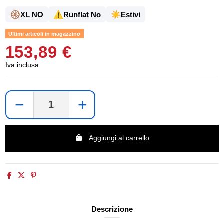
🛞
⚠️
☀️
XL NO
Runflat No
Estivi
Ultimi articoli in magazzino
153,89 €
Iva inclusa
−
+
Aggiungi al carrello
Descrizione