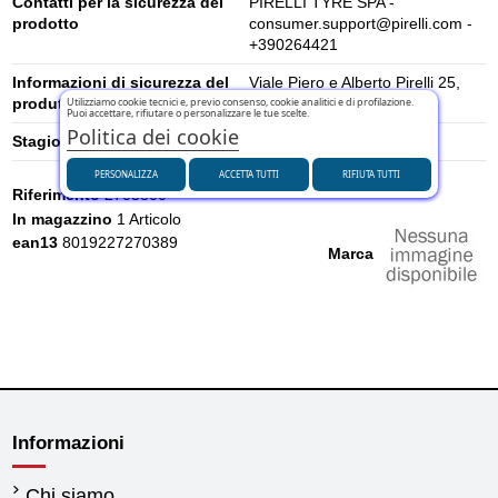
Contatti per la sicurezza del
PIRELLI TYRE SPA -
prodotto
consumer.support@pirelli.com -
+390264421
Informazioni di sicurezza del
Viale Piero e Alberto Pirelli 25,
produttore
20126 Milano, Italia
Utilizziamo cookie tecnici e, previo consenso, cookie analitici e di profilazione.
Puoi accettare, rifiutare o personalizzare le tue scelte.
Politica dei cookie
Stagione
Estivi
PERSONALIZZA
ACCETTA TUTTI
RIFIUTA TUTTI
Riferimento
2703800
In magazzino
1 Articolo
ean13
8019227270389
Marca
Informazioni
Chi siamo