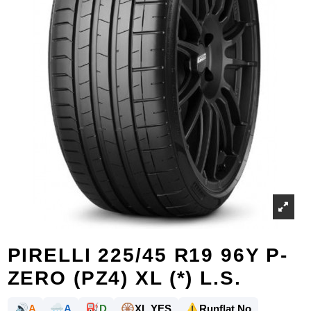
PIRELLI 225/45 R19 96Y P-
ZERO (PZ4) XL (*) L.S.
🔊
🌧️
⛽
🛞
⚠️
A
A
D
XL YES
Runflat No