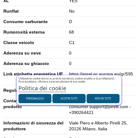
XL
YES
Runflat
No
Consumo carburante
D
Rumorosità esterna
68
Classe veicolo
C1
Aderenza su neve
0
Aderenza su ghiaccio
0
Link etichetta energetica UE
https://eprel.ec.europa.eu/qr/595
Utilizziamo cookie tecnici e, previo consenso, cookie analitici e di profilazione.
405
Puoi accettare, rifiutare o personalizzare le tue scelte.
Politica dei cookie
Regolamento UE (2020/740)
2020/740
PERSONALIZZA
ACCETTA TUTTI
RIFIUTA TUTTI
Contatti per la sicurezza del
PIRELLI TYRE SPA -
prodotto
consumer.support@pirelli.com -
+390264421
Informazioni di sicurezza del
Viale Piero e Alberto Pirelli 25,
produttore
20126 Milano, Italia