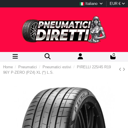
Italiano
EUR €
0
Home
Pneumatici
Pneumatici estivi
PIRELLI 225/45 R19
96Y P-ZERO (PZ4) XL (*) L.S.