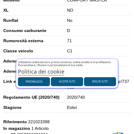
XL
NO
Runflat
No
Consumo carburante
D
Rumorosità esterna
71
Classe veicolo
C1
Aderenza su neve
0
Utilizziamo cookie tecnici e, previo consenso, cookie analitici e di profilazione.
Puoi accettare, rifiutare o personalizzare le tue scelte.
Politica dei cookie
Aderenza su ghiaccio
0
Link etichetta energetica UE
https://eprel.ec.europa.eu/qr/737
PERSONALIZZA
ACCETTA TUTTI
RIFIUTA TUTTI
912
Regolamento UE (2020/740)
2020/740
Stagione
Estivi
Riferimento
221023398
In magazzino
1 Articolo