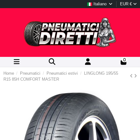
Italiano
EUR €
0
Home
Pneumatici
Pneumatici estivi
LINGLONG 195/55
R15 85H COMFORT MASTER