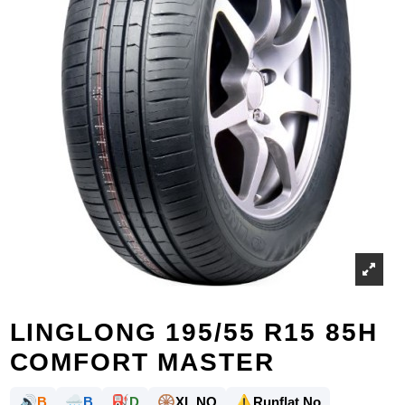
LINGLONG 195/55 R15 85H
COMFORT MASTER
🔊
🌧️
⛽
🛞
⚠️
B
B
D
XL NO
Runflat No