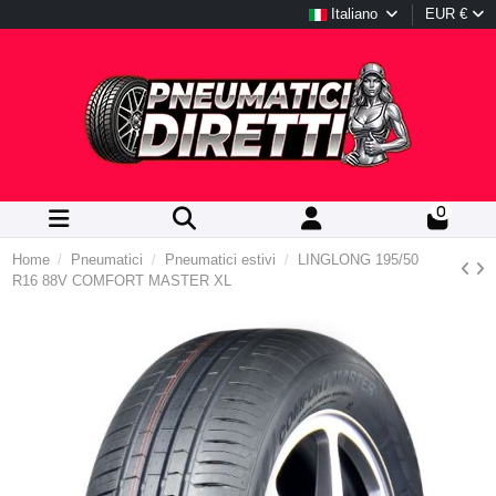
Italiano
EUR €
0
Home
Pneumatici
Pneumatici estivi
LINGLONG 195/50
R16 88V COMFORT MASTER XL