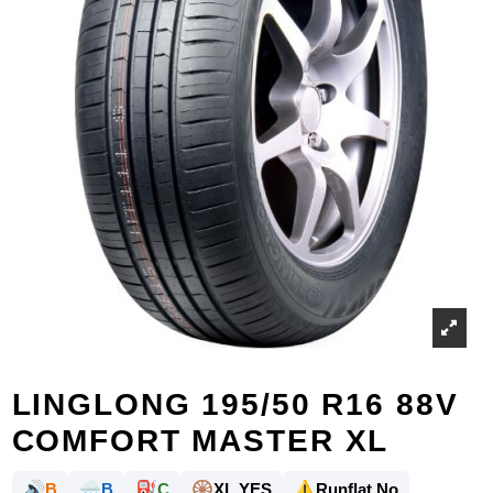
LINGLONG 195/50 R16 88V
COMFORT MASTER XL
🔊
🌧️
⛽
🛞
⚠️
B
B
C
XL YES
Runflat No