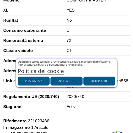
XL
YES
Runflat
No
Consumo carburante
C
Rumorosità esterna
72
Classe veicolo
C1
Aderenza su neve
0
Utilizziamo cookie tecnici e, previo consenso, cookie analitici e di profilazione.
Puoi accettare, rifiutare o personalizzare le tue scelte.
Politica dei cookie
Aderenza su ghiaccio
0
Link etichetta energetica UE
https://eprel.ec.europa.eu/qr/558
PERSONALIZZA
ACCETTA TUTTI
RIFIUTA TUTTI
114
Regolamento UE (2020/740)
2020/740
Stagione
Estivi
Riferimento
221023436
In magazzino
1 Articolo