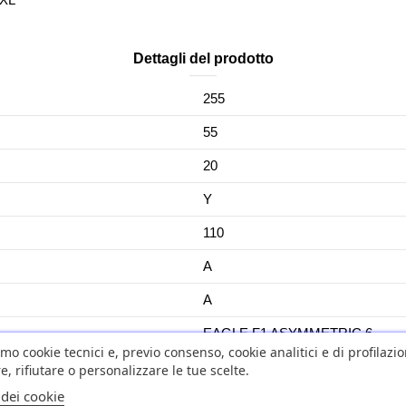
Dettagli del prodotto
255
55
20
Y
110
A
A
EAGLE F1 ASYMMETRIC 6
amo cookie tecnici e, previo consenso, cookie analitici e di profilazi
YES
e, rifiutare o personalizzare le tue scelte.
 dei cookie
No