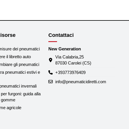
isorse
Contattaci
misure dei pneumatici
New Generation
e il libretto auto
Via Calabria,25
87030 Carolei (CS)
biare gli pneumatici
tra pneumatici estivi e
+393773976409
info@pneumaticidiretti.com
neumatici invernali
per furgoni: guida alla
le gomme
me agricole