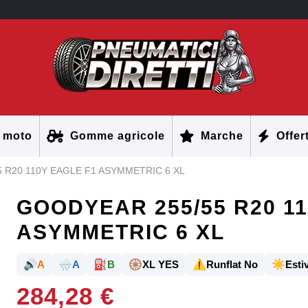
 moto
Gomme agricole
Marche
Offer
 R20 110Y EAGLE F1 ASYMMETRIC 6 XL
GOODYEAR 255/55 R20 11
ASYMMETRIC 6 XL
🔊
🌧️
⛽
🛞
⚠️
☀️
A
A
B
XL YES
Runflat No
Estiv
284,28 €