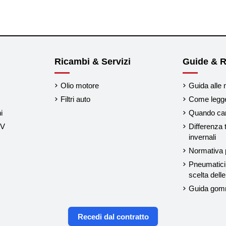
Ricambi & Servizi
Guide & R
Olio motore
Guida alle 
Filtri auto
Come legger
i
Quando cam
UV
Differenza 
invernali
Normativa p
Pneumatici 
scelta del
Guida gom
Recedi dal contratto