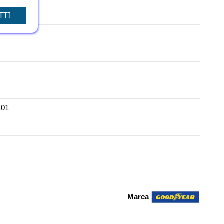
TTI
101
Marca