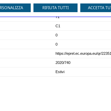
RSONALIZZA
RIFIUTA TUTTI
ACCETTA TU
B
71
C1
0
0
https://eprel.ec.europa.eu/qr/2235
2020/740
Estivi