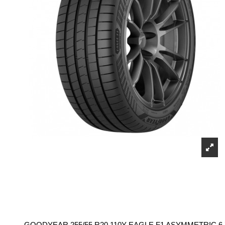
GOODYEAR 255/55 R20 110Y EAGLE F1 ASYMMETRIC 6