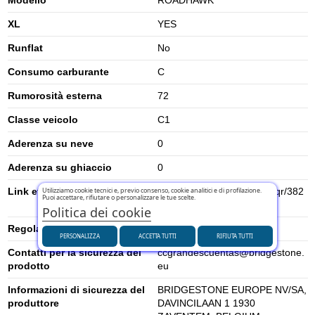
XL
YES
Runflat
No
Consumo carburante
C
Rumorosità esterna
72
Classe veicolo
C1
Aderenza su neve
0
Aderenza su ghiaccio
0
Utilizziamo cookie tecnici e, previo consenso, cookie analitici e di profilazione.
Link etichetta energetica UE
https://eprel.ec.europa.eu/qr/382
Puoi accettare, rifiutare o personalizzare le tue scelte.
837
Politica dei cookie
Regolamento UE (2020/740)
2020/740
PERSONALIZZA
ACCETTA TUTTI
RIFIUTA TUTTI
Contatti per la sicurezza del
ccgrandescuentas@bridgestone.
prodotto
eu
Informazioni di sicurezza del
BRIDGESTONE EUROPE NV/SA,
produttore
DAVINCILAAN 1 1930