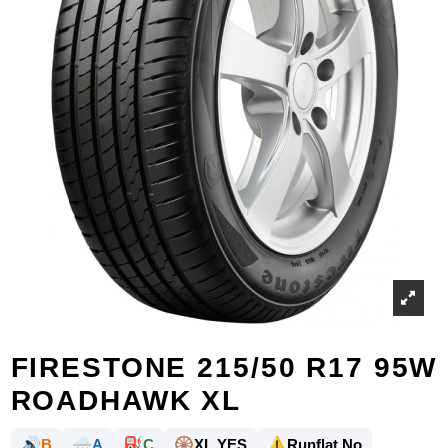
FIRESTONE 215/50 R17 95W
ROADHAWK XL
🔊
🌧️
⛽
🛞
⚠️
B
A
C
XL YES
Runflat No