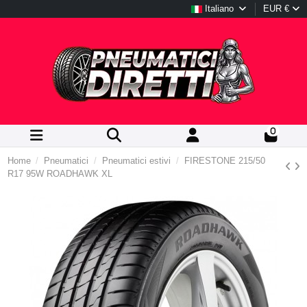
Italiano
EUR €
0
Home
Pneumatici
Pneumatici estivi
FIRESTONE 215/50
R17 95W ROADHAWK XL