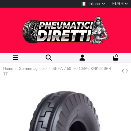
Italiano
EUR €
0
Home
Gomme agricole
SEHA 7.50 -20 108A6 KNK32 8PR
TT