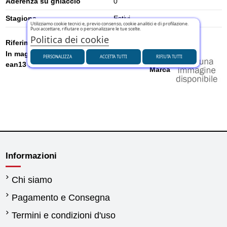
Aderenza su ghiaccio
0
Stagione
Estivi
Utilizziamo cookie tecnici e, previo consenso, cookie analitici e di profilazione.
Puoi accettare, rifiutare o personalizzare le tue scelte.
Politica dei cookie
Riferimento
U3202021SHA
In magazzino
1 Articolo
PERSONALIZZA
ACCETTA TUTTI
RIFIUTA TUTTI
ean13
8684209840951
Marca
Informazioni
Chi siamo
Pagamento e Consegna
Termini e condizioni d'uso