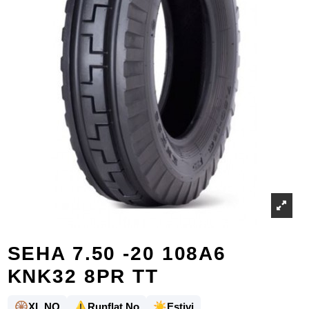
SEHA 7.50 -20 108A6
KNK32 8PR TT
🛞
⚠️
☀️
XL NO
Runflat No
Estivi