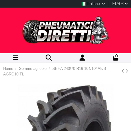
Italiano
EUR €
0
Home
Gomme agricole
SEHA 240/70 R16 104/104A8/B
AGRO10 TL