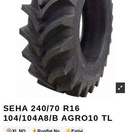
SEHA 240/70 R16
104/104A8/B AGRO10 TL
🛞
⚠️
☀️
XL NO
Runflat No
Estivi