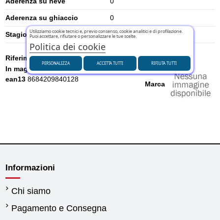
Aderenza su neve
0
Aderenza su ghiaccio
0
Utilizziamo cookie tecnici e, previo consenso, cookie analitici e di profilazione.
Stagione
Estivi
Puoi accettare, rifiutare o personalizzare le tue scelte.
Politica dei cookie
Riferimento
UR7016240102SHA
PERSONALIZZA
ACCETTA TUTTI
RIFIUTA TUTTI
In magazzino
2 Articoli
ean13
8684209840128
Marca
Informazioni
Chi siamo
Pagamento e Consegna