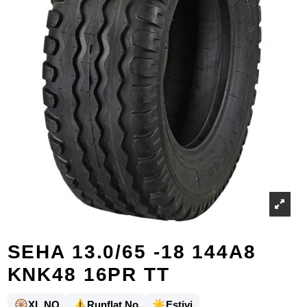
SEHA 13.0/65 -18 144A8
KNK48 16PR TT
🛞
⚠️
☀️
XL NO
Runflat No
Estivi