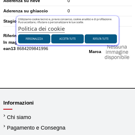
Aderenza su neve
0
Aderenza su ghiaccio
0
Utilizziamo cookie tecnici e, previo consenso, cookie analitici e di profilazione.
Stagione
Estivi
Puoi accettare, rifiutare o personalizzare le tue scelte.
Politica dei cookie
Riferimento
U4183061SHA
PERSONALIZZA
ACCETTA TUTTI
RIFIUTA TUTTI
In magazzino
2 Articoli
ean13
8684209841996
Marca
Informazioni
Chi siamo
Pagamento e Consegna