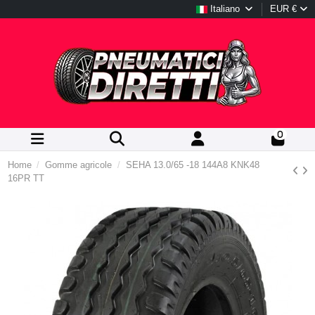
Italiano
EUR €
0
Home
Gomme agricole
SEHA 13.0/65 -18 144A8 KNK48
16PR TT