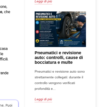
Leggi di più
one, 
to
, che 
 casa 
Pneumatici e revisione
le 
auto: controlli, cause di
icili.
bocciatura e multe
Pneumatici e revisione auto sono
rande 
strettamente collegati: durante il
controllo vengono verificati
profondità e...
Leggi di più
one. Puoi