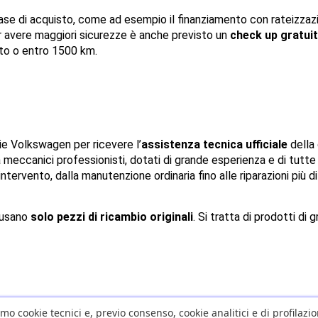
 fase di acquisto, come ad esempio il finanziamento con rateizzazi
r avere maggiori sicurezze è anche previsto un 
check up gratui
to o entro 1500 km.
rie Volkswagen per ricevere l’
assistenza tecnica ufficiale
 della
eccanici professionisti, dotati di grande esperienza e di tutte 
vento, dalla manutenzione ordinaria fino alle riparazioni più diff
 usano 
solo pezzi di ricambio originali
. Si tratta di prodotti di g
amo cookie tecnici e, previo consenso, cookie analitici e di profilazi