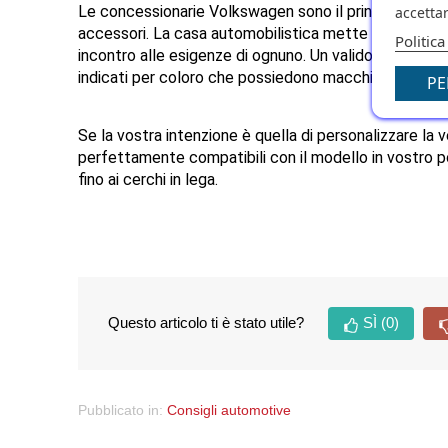
Le concessionarie Volkswagen sono il principale canale
accettar
accessori. La casa automobilistica mette a disposizio
Politica
incontro alle esigenze di ognuno. Un valido esempio è r
indicati per coloro che possiedono macchine con più d
PE
Se la vostra intenzione è quella di personalizzare la 
perfettamente compatibili con il modello in vostro p
fino ai cerchi in lega.
Questo articolo ti è stato utile?
SÌ
(0)
Pubblicato in:
Consigli automotive