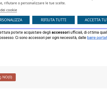
 di vendita per quanto riguarda l’acquisto sia di ricambi che di 
e, rifiutare o personalizzare le tue scelte.
ne dei suoi clienti diverse 
linee di ricambi ufficiali
, così da anda
 dei cookie
appresentato dai ricambi della linea Original Classic Parts, i qua
i 15 anni di età.
RSONALIZZA
RIFIUTA TUTTI
ACCETTA TU
vettura potete acquistare degli 
accessori
 ufficiali, di ottima qual
ossesso. Ci sono accessori per ogni necessità, dalle 
barre porta
NO
(0)