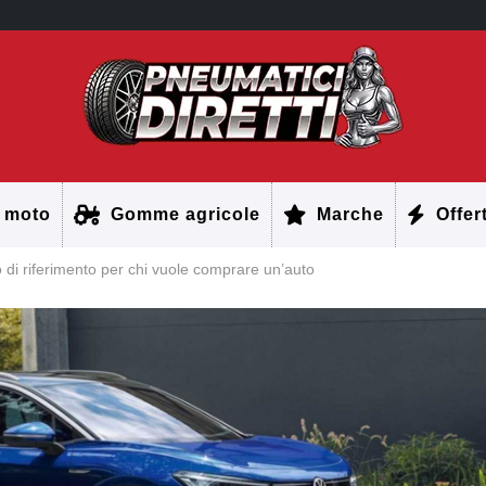
 moto
Gomme agricole
Marche
Offer
di riferimento per chi vuole comprare un’auto