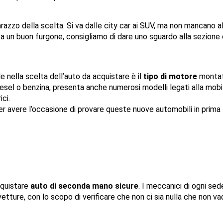
arazzo della scelta. Si va dalle city car ai SUV, ma non mancano al
rca un buon furgone, consigliamo di dare uno sguardo alla sezione d
nella scelta dell’auto da acquistare è il 
tipo di motore
 montat
esel o benzina, presenta anche numerosi modelli legati alla mobil
ci.
r avere l’occasione di provare queste nuove automobili in prima 
quistare 
auto di seconda mano sicure
. I meccanici di ogni sede
tture, con lo scopo di verificare che non ci sia nulla che non vad