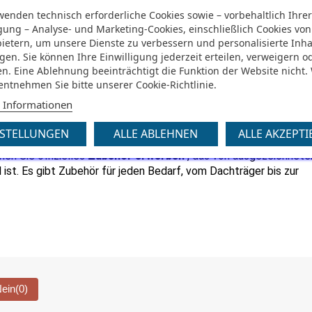
wenden technisch erforderliche Cookies sowie – vorbehaltlich Ihre
igung – Analyse- und Marketing-Cookies, einschließlich Cookies von
bietern, um unsere Dienste zu verbessern und personalisierte Inha
ör
gen. Sie können Ihre Einwilligung jederzeit erteilen, verweigern o
n. Eine Ablehnung beeinträchtigt die Funktion der Website nicht.
 entnehmen Sie bitte unserer Cookie-Richtlinie.
 den Einkauf von Ersatzteilen und Zubehör. Der Automobilherste
 Informationen
r Ersatzteile an 
, um den Bedürfnissen aller gerecht zu werden. E
lassic Parts- Reihe , die für Besitzer von Maschinen über 15 Jahre
NSTELLUNGEN
ALLE ABLEHNEN
ALLE AKZEPTI
en Sie offizielles 
Zubehör erwerben 
, das von ausgezeichneter
ist. Es gibt Zubehör für jeden Bedarf, vom Dachträger bis zur 
ein
(0)