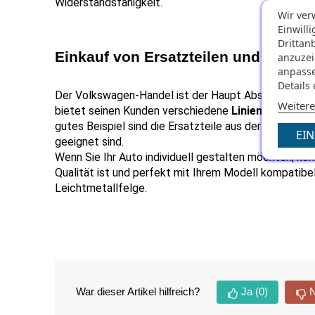
Widerstandsfähigkeit.
Wir ver
Einwill
Drittan
Einkauf von Ersatzteilen und Zubeh
anzuzei
anpasse
Details
Der Volkswagen-Handel ist der Haupt Absatzkanal für
Weitere
bietet seinen Kunden verschiedene 
Linien offizielle
gutes Beispiel sind die Ersatzteile aus der Original C
EI
geeignet sind.
Wenn Sie Ihr Auto individuell gestalten möchten, könn
Qualität ist und perfekt mit Ihrem Modell kompatibel 
Leichtmetallfelge.
War dieser Artikel hilfreich?
Ja
(0)
N