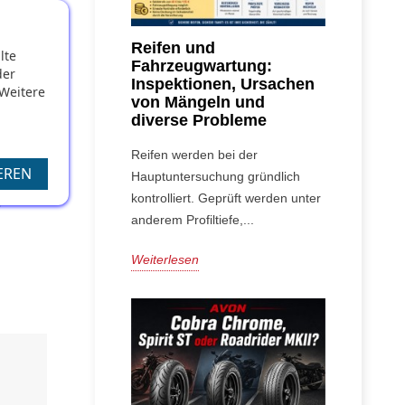
r
Reifen und
lte
Fahrzeugwartung:
der
Inspektionen, Ursachen
 Weitere
von Mängeln und
diverse Probleme
ller 
in 
Reifen werden bei der
 
EREN
Hauptuntersuchung gründlich
kontrolliert. Geprüft werden unter
 
anderem Profiltiefe,...
Weiterlesen