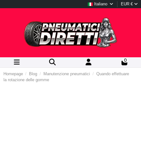
Italiano
EUR €
0
Homepage
Blog
Manutenzione pneumatici
Quando effettuare
la rotazione delle gomme