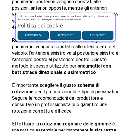
pneumatici posteriori vengono spostati alle 
posizioni anteriori opposte, mentre gli anteriori 
vanno direttamente alle posizioni posteriori. Questo 
Utilizziamo cookie tecnici e, previo consenso, cookie analitici e di profilazione.
Puoi accettare, rifiutare o personalizzare le tue scelte.
schema è utile per 
veicoli a trazione integrale o 
Politica dei cookie
4x4
.
PERSONALIZZA
ACCETTA TUTTI
RIFIUTA TUTTI
Rotazione Laterale
: In questo schema, gli 
pneumatici vengono spostati dallo stesso lato del 
veicolo: l'anteriore sinistro va al posteriore sinistro e 
l'anteriore destro al posteriore destro. Questo 
metodo è spesso utilizzato per 
pneumatici con 
battistrada direzionale o asimmetrico
.
È importante scegliere il giusto 
schema di 
rotazione
 per il proprio veicolo e tipo di pneumatici. 
Seguire le raccomandazioni del produttore e 
consultare un professionista può garantire una 
rotazione corretta e efficace.
Effettuare la 
rotazione regolare delle gomme
 è 
una pratica essenziale per mantenere la 
sicurezza
, 