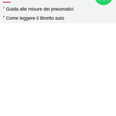
Guida alle misure dei pneumatici
Come leggere il libretto auto
Quando cambiare gli pneumatici
Differenza tra pneumatici estivi e invernali
Normativa pneumatici invernali
Pneumatici per furgoni: guida alla scelta delle
gomme
Guida gomme agricole
Contattaci
New Generation
Via Calabria,25
87030 Carolei (CS)