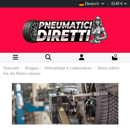
Deutsch
EUR €
0
Startseite
Bloggen
Reifenpflege & Lebensdauer
Wann sollten
Sie die Reifen rotieren