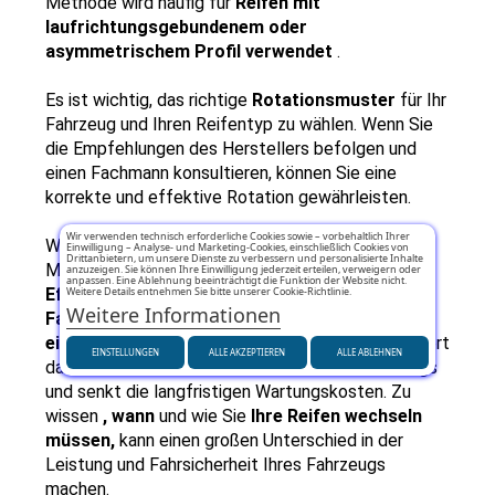
Methode wird häufig für 
Reifen mit 
laufrichtungsgebundenem oder 
asymmetrischem Profil verwendet 
.
Es ist wichtig, das richtige 
Rotationsmuster 
für Ihr 
Fahrzeug und Ihren Reifentyp zu wählen. Wenn Sie 
die Empfehlungen des Herstellers befolgen und 
einen Fachmann konsultieren, können Sie eine 
korrekte und effektive Rotation gewährleisten.
Wir verwenden technisch erforderliche Cookies sowie – vorbehaltlich Ihrer
Wechseln 
Ihrer Reifen 
ist eine wesentliche 
Einwilligung – Analyse- und Marketing-Cookies, einschließlich Cookies von
Drittanbietern, um unsere Dienste zu verbessern und personalisierte Inhalte
Maßnahme zur Aufrechterhaltung der 
Sicherheit 
, 
anzuzeigen. Sie können Ihre Einwilligung jederzeit erteilen, verweigern oder
anpassen. Eine Ablehnung beeinträchtigt die Funktion der Website nicht.
Weitere Details entnehmen Sie bitte unserer Cookie-Richtlinie.
Effizienz 
und 
Lebensdauer der Reifen Ihres 
Weitere Informationen
Fahrzeugs 
. Die richtige Rotation gewährleistet 
einen gleichmäßigen Profilverschleiß 
, verbessert 
EINSTELLUNGEN
ALLE AKZEPTIEREN
ALLE ABLEHNEN
das Fahrverhalten und die Stabilität des Fahrzeugs 
und senkt die langfristigen Wartungskosten. Zu 
wissen 
, wann 
und wie Sie 
Ihre Reifen wechseln 
müssen, 
kann einen großen Unterschied in der 
Leistung und Fahrsicherheit Ihres Fahrzeugs 
machen.