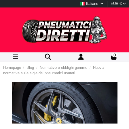
Italiano
EUR €
0
Homepage
Blog
Normative e obblighi gomme
Nuova
normativa sulla sigla dei pneumatici usurati