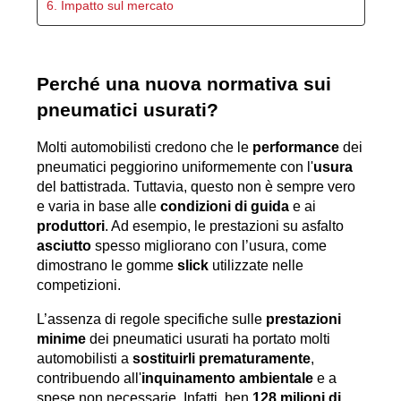
6. Impatto sul mercato
Perché una nuova normativa sui 
pneumatici usurati?
Molti automobilisti credono che le 
performance
 dei 
pneumatici peggiorino uniformemente con l'
usura
del battistrada. Tuttavia, questo non è sempre vero 
e varia in base alle 
condizioni di guida
 e ai 
produttori
. Ad esempio, le prestazioni su asfalto 
asciutto
 spesso migliorano con l’usura, come 
dimostrano le gomme 
slick
 utilizzate nelle 
competizioni. 
L’assenza di regole specifiche sulle 
prestazioni 
minime
 dei pneumatici usurati ha portato molti 
automobilisti a 
sostituirli prematuramente
, 
contribuendo all'
inquinamento ambientale
 e a 
spese non necessarie. Infatti, ben 
128 milioni di 