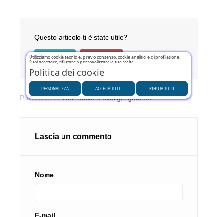
Questo articolo ti è stato utile?
SÌ
(0)
NO
(0)
Utilizziamo cookie tecnici e, previo consenso, cookie analitici e di profilazione.
Puoi accettare, rifiutare o personalizzare le tue scelte.
Politica dei cookie
PERSONALIZZA
ACCETTA TUTTI
RIFIUTA TUTTI
Pubblicato in:
Normative e obblighi gomme
Lascia un commento
Nome
E-mail