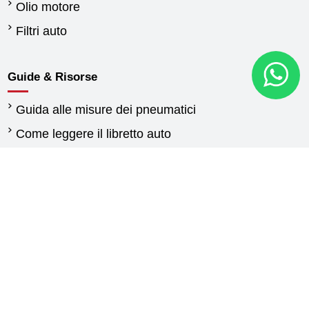
Olio motore
Filtri auto
Guide & Risorse
Guida alle misure dei pneumatici
Come leggere il libretto auto
Quando cambiare gli pneumatici
Differenza tra pneumatici estivi e invernali
Normativa pneumatici invernali
Pneumatici per furgoni: guida alla scelta delle
gomme
Guida gomme agricole