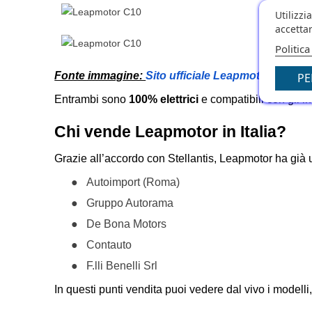
Utilizzi
accettar
Politica
Fonte immagine:
Sito ufficiale Leapmotor.com
PE
Entrambi sono
100% elettrici
e compatibili con gli inc
Chi vende Leapmotor in Italia?
Grazie all’accordo con Stellantis, Leapmotor ha già
●
Autoimport (Roma)
●
Gruppo Autorama
●
De Bona Motors
●
Contauto
●
F.lli Benelli Srl
In questi punti vendita puoi vedere dal vivo i modelli