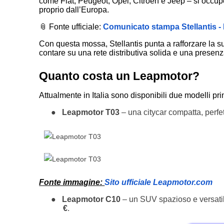
come Fiat, Peugeot, Opel, Citroën e Jeep – si occup
proprio dall’Europa.
📎 Fonte ufficiale:
Comunicato stampa Stellantis -
Con questa mossa, Stellantis punta a rafforzare la 
contare su una rete distributiva solida e una presenza
Quanto costa un Leapmotor?
Attualmente in Italia sono disponibili due modelli prin
●
Leapmotor T03
– una citycar compatta, perfett
Fonte immagine:
Sito ufficiale Leapmotor.com
●
Leapmotor C10
– un SUV spazioso e versatile,
€
.