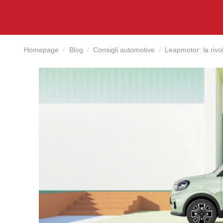
Homepage
Blog
Consigli automotive
Leapmotor: la rivol