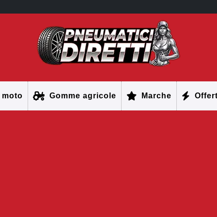
 moto
Gomme agricole
Marche
Offer