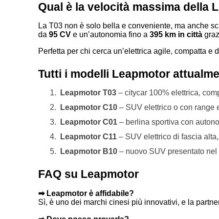
Qual è la velocità massima della
La T03 non è solo bella e conveniente, ma anche s
da
95 CV
e un’autonomia fino a
395 km in città
graz
Perfetta per chi cerca un’elettrica agile, compatta e 
Tutti i modelli Leapmotor attualme
1.
Leapmotor T03
– citycar 100% elettrica, co
2.
Leapmotor C10
– SUV elettrico o con range
3.
Leapmotor C01
– berlina sportiva con auton
4.
Leapmotor C11
– SUV elettrico di fascia alta,
5.
Leapmotor B10
– nuovo SUV presentato nel 2
FAQ su Leapmotor
➡ Leapmotor è affidabile?
Sì, è uno dei marchi cinesi più innovativi, e la partner