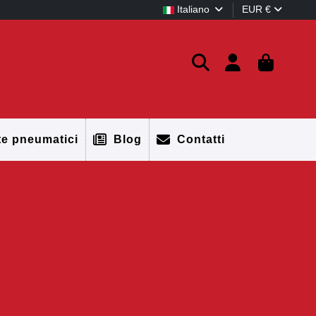
Italiano
EUR €
te pneumatici
Blog
Contatti