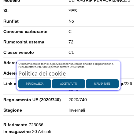
Modello
ULTRAGRIP PERFORMANCE 3
XL
YES
Runflat
No
Consumo carburante
C
Rumorosità esterna
72
Classe veicolo
C1
Aderenza su neve
1
Utilizziamo cookie tecnici e, previo consenso, cookie analitici e di profilazione.
Puoi accettare, rifiutare o personalizzare le tue scelte.
Politica dei cookie
Aderenza su ghiaccio
0
Link etichetta energetica UE
https://eprel.ec.europa.eu/qr/226
PERSONALIZZA
ACCETTA TUTTI
RIFIUTA TUTTI
6546
Regolamento UE (2020/740)
2020/740
Stagione
Invernali
Riferimento
723036
In magazzino
20 Articoli