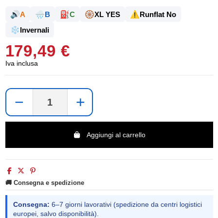
🔊
🌧️
⛽
🛞
⚠️
A
B
C
XL YES
Runflat No
❄️
Invernali
179,49 €
Iva inclusa
−
+
Aggiungi al carrello
🚚 Consegna e spedizione
Consegna:
6–7 giorni lavorativi (spedizione da centri logistici
europei, salvo disponibilità).