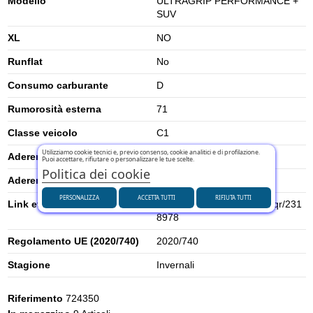
Modello
ULTRAGRIP PERFORMANCE +
SUV
XL
NO
Runflat
No
Consumo carburante
D
Rumorosità esterna
71
Classe veicolo
C1
Utilizziamo cookie tecnici e, previo consenso, cookie analitici e di profilazione.
Aderenza su neve
1
Puoi accettare, rifiutare o personalizzare le tue scelte.
Politica dei cookie
Aderenza su ghiaccio
0
PERSONALIZZA
ACCETTA TUTTI
RIFIUTA TUTTI
Link etichetta energetica UE
https://eprel.ec.europa.eu/qr/231
8978
Regolamento UE (2020/740)
2020/740
Stagione
Invernali
Riferimento
724350