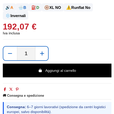
🔊
🌧️
⛽
🛞
⚠️
A
B
D
XL NO
Runflat No
❄️
Invernali
192,07 €
Iva inclusa
−
+
Aggiungi al carrello
🚚 Consegna e spedizione
Consegna:
6–7 giorni lavorativi (spedizione da centri logistici
europei, salvo disponibilità).