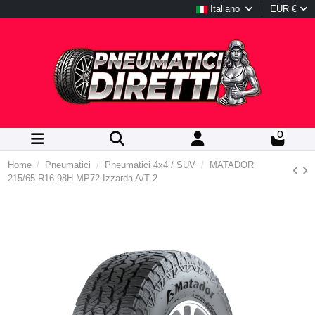
Italiano
EUR €
0
Home
Pneumatici
Pneumatici 4x4 / SUV
MATADOR
215/65 R16 98H MP72 Izzarda A/T 2