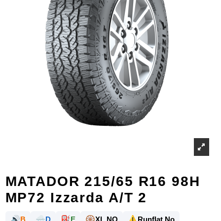
MATADOR 215/65 R16 98H
MP72 Izzarda A/T 2
🔊
🌧️
⛽
🛞
⚠️
B
D
E
XL NO
Runflat No