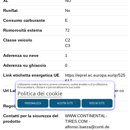
XL
NO
Runflat
No
Consumo carburante
E
Rumorosità esterna
72
Classe veicolo
C2
C3
Aderenza su neve
1
Aderenza su ghiaccio
0
Link etichetta energetica UE
https://eprel.ec.europa.eu/qr/525
617
Utilizziamo cookie tecnici e, previo consenso, cookie analitici e di profilazione.
Puoi accettare, rifiutare o personalizzare le tue scelte.
Url Label
https://www.contimediacenter.co
Politica dei cookie
m/eulabel/en/15901860000
PERSONALIZZA
ACCETTA TUTTI
RIFIUTA TUTTI
Regolamento UE (2020/740)
2020/740
Contatti per la sicurezza del
WWW.CONTINENTAL-
prodotto
TIRES.COM -
alfonso.baeza@conti.de