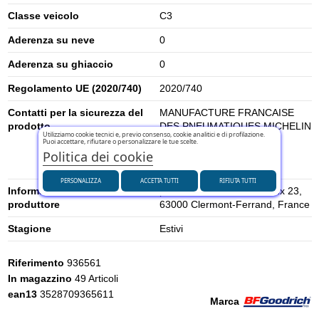
Classe veicolo
C3
Aderenza su neve
0
Aderenza su ghiaccio
0
Regolamento UE (2020/740)
2020/740
Contatti per la sicurezza del
MANUFACTURE FRANCAISE
prodotto
DES PNEUMATIQUES MICHELIN
Utilizziamo cookie tecnici e, previo consenso, cookie analitici e di profilazione.
- contact@tc.michelin.eu
Puoi accettare, rifiutare o personalizzare le tue scelte.
(Michelin Consumer Care
Politica dei cookie
Center)
PERSONALIZZA
ACCETTA TUTTI
RIFIUTA TUTTI
Informazioni di sicurezza del
place des Carmes-Déchaux 23,
produttore
63000 Clermont-Ferrand, France
Stagione
Estivi
Riferimento
936561
In magazzino
49 Articoli
ean13
3528709365611
Marca