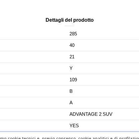
Dettagli del prodotto
285
40
21
Y
109
B
A
ADVANTAGE 2 SUV
YES
No
amo cookie tecnici e, previo consenso, cookie analitici e di profilazi