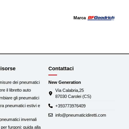
Marca
isorse
Contattaci
misure dei pneumatici
New Generation
e il libretto auto
Via Calabria,25
87030 Carolei (CS)
biare gli pneumatici
tra pneumatici estivi e
+393773976409
info@pneumaticidiretti.com
neumatici invernali
per furgoni: guida alla