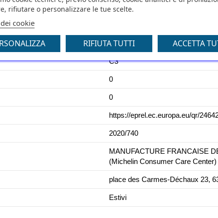
e, rifiutare o personalizzare le tue scelte.
B
 dei cookie
73
RSONALIZZA
RIFIUTA TUTTI
ACCETTA TU
C1
C3
0
0
https://eprel.ec.europa.eu/qr/2464
2020/740
MANUFACTURE FRANCAISE DES 
(Michelin Consumer Care Center)
place des Carmes-Déchaux 23, 63
Estivi