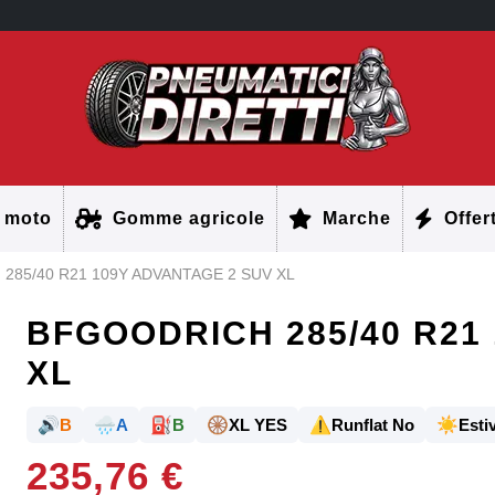
 moto
Gomme agricole
Marche
Offer
285/40 R21 109Y ADVANTAGE 2 SUV XL
BFGOODRICH 285/40 R21
XL
🔊
🌧️
⛽
🛞
⚠️
☀️
B
A
B
XL YES
Runflat No
Estiv
235,76 €