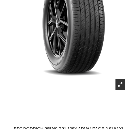
BFGOODRICH 285/40 R21 109Y ADVANTAGE 2 SUV XL