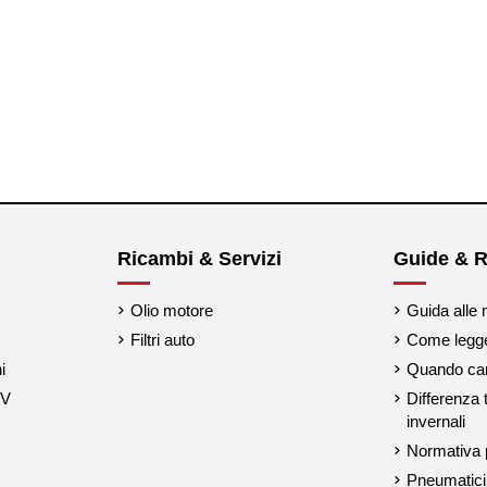
Ricambi & Servizi
Guide & R
Olio motore
Guida alle 
Filtri auto
Come legger
i
Quando cam
UV
Differenza 
invernali
Normativa p
Pneumatici 