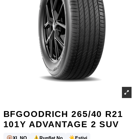
BFGOODRICH 265/40 R21
101Y ADVANTAGE 2 SUV
🛞
⚠️
☀️
XL NO
Runflat No
Estivi