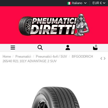
Italiano
EUR €
0
Home
Pneumatici
Pneumatici 4x4 / SUV
BFGOODRICH
265/40 R21 101Y ADVANTAGE 2 SUV