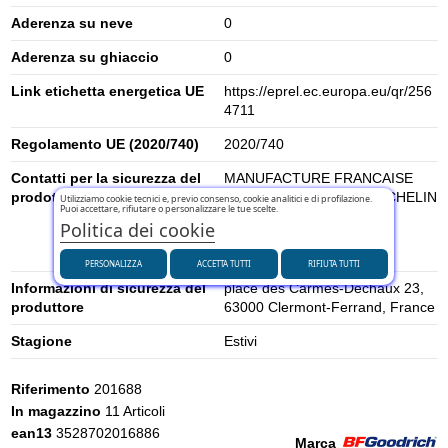
Aderenza su neve
0
Aderenza su ghiaccio
0
Link etichetta energetica UE
https://eprel.ec.europa.eu/qr/256
4711
Regolamento UE (2020/740)
2020/740
Contatti per la sicurezza del
MANUFACTURE FRANCAISE
prodotto
DES PNEUMATIQUES MICHELIN
Utilizziamo cookie tecnici e, previo consenso, cookie analitici e di profilazione.
Puoi accettare, rifiutare o personalizzare le tue scelte.
- contact@tc.michelin.eu
Politica dei cookie
(Michelin Consumer Care
Center)
PERSONALIZZA
ACCETTA TUTTI
RIFIUTA TUTTI
Informazioni di sicurezza del
place des Carmes-Déchaux 23,
produttore
63000 Clermont-Ferrand, France
Stagione
Estivi
Riferimento
201688
In magazzino
11 Articoli
ean13
3528702016886
Marca