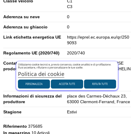
Classe veicolo
C1
C3
Aderenza su neve
0
Aderenza su ghiaccio
0
Link etichetta energetica UE
https://eprel.ec.europa.eu/qr/250
9093
Regolamento UE (2020/740)
2020/740
Contatti per la sicurezza del
MANUFACTURE FRANCAISE
Utilizziamo cookie tecnici e, previo consenso, cookie analitici e di profilazione.
Puoi accettare, rifiutare o personalizzare le tue scelte.
prodotto
DES PNEUMATIQUES MICHELIN
Politica dei cookie
- contact@tc.michelin.eu
(Michelin Consumer Care
PERSONALIZZA
ACCETTA TUTTI
RIFIUTA TUTTI
Center)
Informazioni di sicurezza del
place des Carmes-Déchaux 23,
produttore
63000 Clermont-Ferrand, France
Stagione
Estivi
Riferimento
375685
In magazzino
10 Articoli