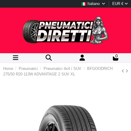
Italiano
EUR €
0
Home
Pneumatici
Pneumatici 4x4 / SUV
BFGOODRICH
275/50 R20 113W ADVANTAGE 2 SUV XL