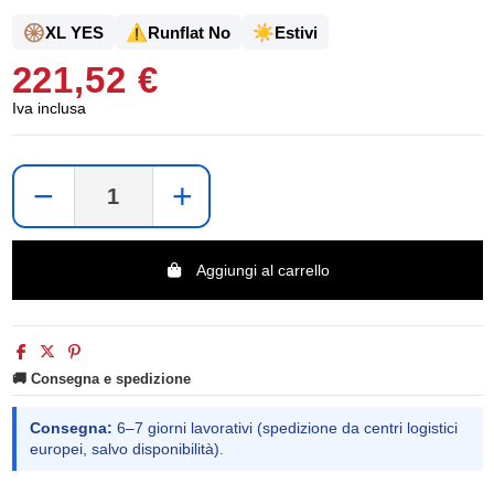
🛞
⚠️
☀️
XL YES
Runflat No
Estivi
221,52 €
Iva inclusa
−
+
Aggiungi al carrello
🚚 Consegna e spedizione
Consegna:
6–7 giorni lavorativi (spedizione da centri logistici
europei, salvo disponibilità).