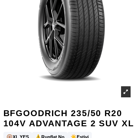
BFGOODRICH 235/50 R20
104V ADVANTAGE 2 SUV XL
🛞
⚠️
☀️
XL YES
Runflat No
Estivi