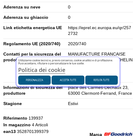
Aderenza su neve
0
Aderenza su ghiaccio
0
Link etichetta energetica UE
https://eprel.ec.europa.eu/qr/257
2732
Regolamento UE (2020/740)
2020/740
Contatti per la sicurezza del
MANUFACTURE FRANCAISE
prodotto
DES PNEUMATIQUES MICHELIN
Utilizziamo cookie tecnici e, previo consenso, cookie analitici e di profilazione.
Puoi accettare, rifiutare o personalizzare le tue scelte.
- contact@tc.michelin.eu
Politica dei cookie
(Michelin Consumer Care
Center)
PERSONALIZZA
ACCETTA TUTTI
RIFIUTA TUTTI
Informazioni di sicurezza del
place des Carmes-Déchaux 23,
produttore
63000 Clermont-Ferrand, France
Stagione
Estivi
Riferimento
139937
In magazzino
4 Articoli
ean13
3528701399379
Marca