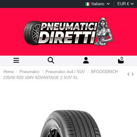
Italiano
EUR €
0
Home
Pneumatici
Pneumatici 4x4 / SUV
BFGOODRICH
235/50 R20 104V ADVANTAGE 2 SUV XL