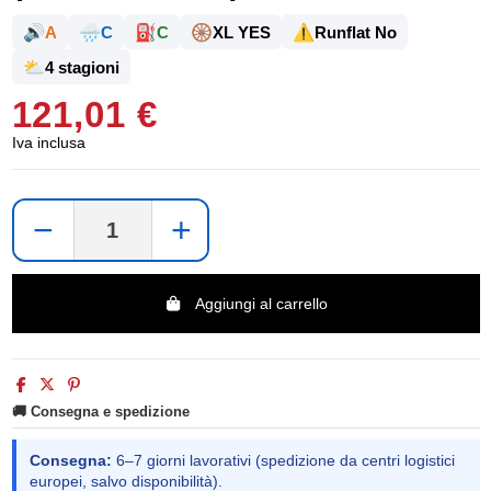
🔊
🌧️
⛽
🛞
⚠️
A
C
C
XL YES
Runflat No
⛅
4 stagioni
121,01 €
Iva inclusa
−
+
Aggiungi al carrello
🚚 Consegna e spedizione
Consegna:
6–7 giorni lavorativi (spedizione da centri logistici
europei, salvo disponibilità).