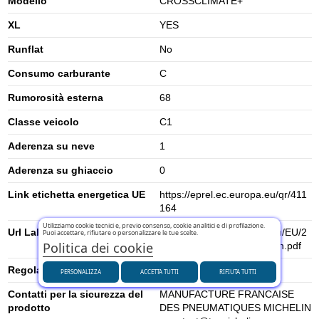
Modello
CROSSCLIMATE+
XL
YES
Runflat
No
Consumo carburante
C
Rumorosità esterna
68
Classe veicolo
C1
Aderenza su neve
1
Aderenza su ghiaccio
0
Link etichetta energetica UE
https://eprel.ec.europa.eu/qr/411
164
Utilizziamo cookie tecnici e, previo consenso, cookie analitici e di profilazione.
Url Label
https://www.tyrelabelling.eu/EU/2
Puoi accettare, rifiutare o personalizzare le tue scelte.
Politica dei cookie
020-740/en/592463_fcs_en.pdf
Regolamento UE (2020/740)
2020/740
PERSONALIZZA
ACCETTA TUTTI
RIFIUTA TUTTI
Contatti per la sicurezza del
MANUFACTURE FRANCAISE
prodotto
DES PNEUMATIQUES MICHELIN