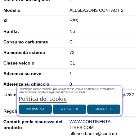
Modello
ALLSEASONS CONTACT 2
XL
YES
Runflat
No
Consumo carburante
C
Rumorosità esterna
73
Classe veicolo
C1
Aderenza su neve
1
Aderenza su ghiaccio
0
Utilizziamo cookie tecnici e, previo consenso, cookie analitici e di profilazione.
Puoi accettare, rifiutare o personalizzare le tue scelte.
Link etichetta energetica UE
https://eprel.ec.europa.eu/qr/232
Politica dei cookie
8614
PERSONALIZZA
ACCETTA TUTTI
RIFIUTA TUTTI
Regolamento UE (2020/740)
2020/740
Contatti per la sicurezza del
WWW.CONTINENTAL-
prodotto
TIRES.COM -
alfonso.baeza@conti.de