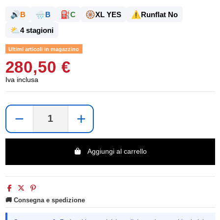
🔊
🌧️
⛽
🛞
⚠️
B
B
C
XL YES
Runflat No
⛅
4 stagioni
Ultimi articoli in magazzino
280,50 €
Iva inclusa
−
+
Aggiungi al carrello
🚚 Consegna e spedizione