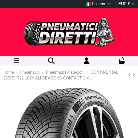
Italiano
EUR €
0
Home
Pneumatici
Pneumatici 4 stagioni
CONTINENTAL
255/35 R21 101Y ALLSEASONS CONTACT 2 XL