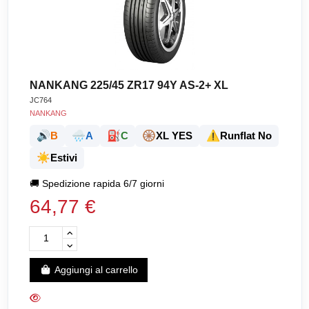
NANKANG 225/45 ZR17 94Y AS-2+ XL
JC764
NANKANG
🔊
🌧️
⛽
🛞
⚠️
B
A
C
XL YES
Runflat No
☀️
Estivi
🚚
Spedizione rapida 6/7 giorni
64,77 €
Aggiungi al carrello