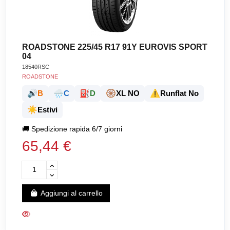
ROADSTONE 225/45 R17 91Y EUROVIS SPORT
04
18540RSC
ROADSTONE
🔊
🌧️
⛽
🛞
⚠️
B
C
D
XL NO
Runflat No
☀️
Estivi
🚚
Spedizione rapida 6/7 giorni
65,44 €
Aggiungi al carrello