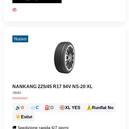
Nuovo
NANKANG 225/45 R17 94V NS-20 XL
JB081
NANKANG
🔊
🌧️
⛽
🛞
⚠️
B
C
D
XL YES
Runflat No
☀️
Estivi
🚚
Spedizione rapida 6/7 giorni