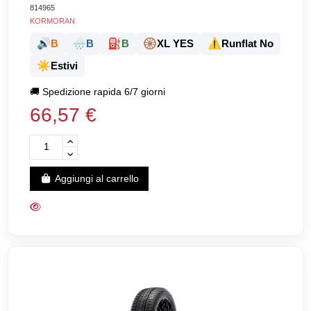
814965
KORMORAN
🔊
🌧️
⛽
🛞
⚠️
B
B
B
XL YES
Runflat No
☀️
Estivi
🚚
Spedizione rapida 6/7 giorni
66,57 €
Aggiungi al carrello