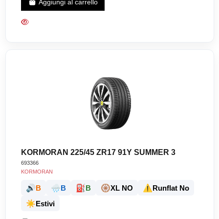
Aggiungi al carrello
KORMORAN 225/45 ZR17 91Y SUMMER 3
693366
KORMORAN
🔊
🌧️
⛽
🛞
⚠️
B
B
B
XL NO
Runflat No
☀️
Estivi