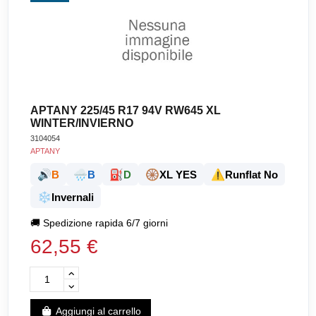
APTANY 225/45 R17 94V RW645 XL
WINTER/INVIERNO
3104054
APTANY
🔊
🌧️
⛽
🛞
⚠️
B
B
D
XL YES
Runflat No
❄️
Invernali
🚚
Spedizione rapida 6/7 giorni
62,55 €
Aggiungi al carrello