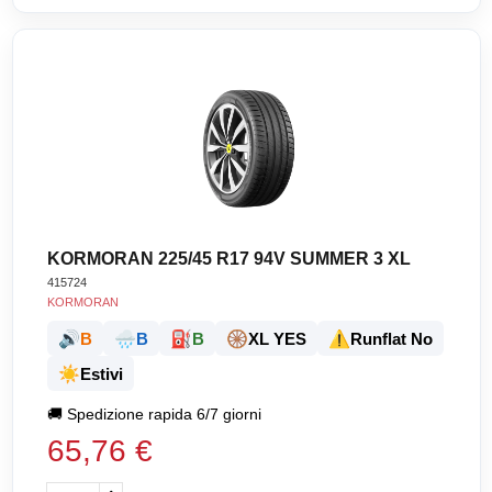
KORMORAN 225/45 R17 94V SUMMER 3 XL
415724
KORMORAN
🔊
🌧️
⛽
🛞
⚠️
B
B
B
XL YES
Runflat No
☀️
Estivi
🚚
Spedizione rapida 6/7 giorni
65,76 €