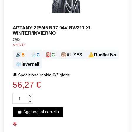
APTANY 225/45 R17 94V RW211 XL
WINTER/INVIERNO
2763
APTANY
🔊
🌧️
⛽
🛞
⚠️
B
C
C
XL YES
Runflat No
❄️
Invernali
🚚
Spedizione rapida 6/7 giorni
56,27 €
Aggiungi al carrello