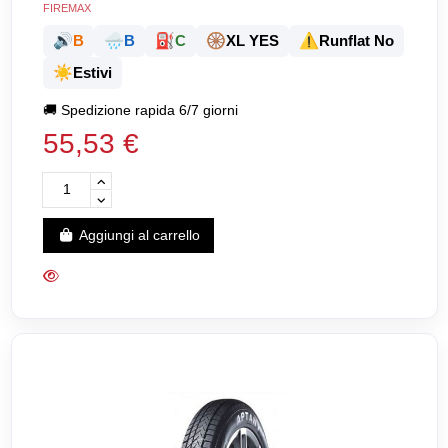
FIREMAX
🔊
🌧️
⛽
🛞
⚠️
B
B
C
XL YES
Runflat No
☀️
Estivi
🚚
Spedizione rapida 6/7 giorni
55,53 €
Aggiungi al carrello