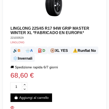
LINGLONG 225/45 R17 94W GRIP MASTER
WINTER XL *FABRICADO EN EUROPA*
221033529
LINGLONG
🔊
🌧️
⛽
🛞
⚠️
B
A
D
XL YES
Runflat No
❄️
Invernali
🚚
Spedizione rapida 6/7 giorni
68,60 €
Aggiungi al carrello