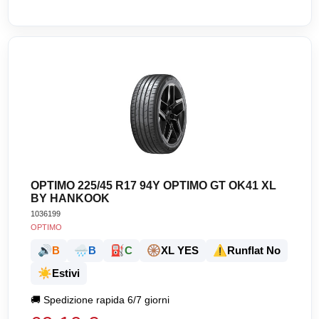
OPTIMO 225/45 R17 94Y OPTIMO GT OK41 XL
BY HANKOOK
1036199
OPTIMO
🔊
🌧️
⛽
🛞
⚠️
B
B
C
XL YES
Runflat No
☀️
Estivi
🚚
Spedizione rapida 6/7 giorni