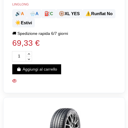
LINGLONG
🔊
🌧️
⛽
🛞
⚠️
A
A
C
XL YES
Runflat No
☀️
Estivi
🚚
Spedizione rapida 6/7 giorni
69,33 €
Aggiungi al carrello