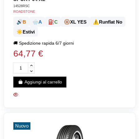
14528RSC
ROADSTONE
🔊
🌧️
⛽
🛞
⚠️
B
A
C
XL YES
Runflat No
☀️
Estivi
🚚
Spedizione rapida 6/7 giorni
64,77 €
Aggiungi al carrello
Nuovo