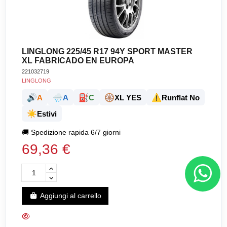
LINGLONG 225/45 R17 94Y SPORT MASTER
XL FABRICADO EN EUROPA
221032719
LINGLONG
🔊
🌧️
⛽
🛞
⚠️
A
A
C
XL YES
Runflat No
☀️
Estivi
🚚
Spedizione rapida 6/7 giorni
69,36 €
Aggiungi al carrello