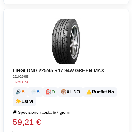
LINGLONG 225/45 R17 94W GREEN-MAX
221022983
LINGLONG
🔊
🌧️
⛽
🛞
⚠️
B
B
D
XL NO
Runflat No
☀️
Estivi
🚚
Spedizione rapida 6/7 giorni
59,21 €