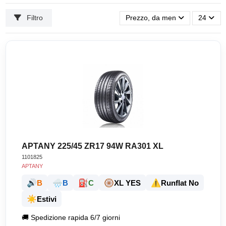
Filtro
Prezzo, da meno caro a più ca
24
APTANY 225/45 ZR17 94W RA301 XL
1101825
APTANY
🔊
🌧️
⛽
🛞
⚠️
B
B
C
XL YES
Runflat No
☀️
Estivi
🚚
Spedizione rapida 6/7 giorni