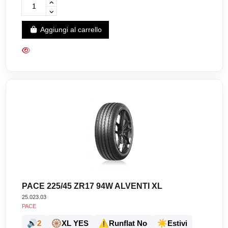
Aggiungi al carrello
PACE 225/45 ZR17 94W ALVENTI XL
25.023.03
PACE
🔊
🛞
⚠️
☀️
2
XL YES
Runflat No
Estivi