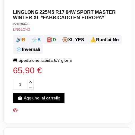
LINGLONG 225/45 R17 94W SPORT MASTER
WINTER XL *FABRICADO EN EUROPA*
221036426
LINGLONG
🔊
🌧️
⛽
🛞
⚠️
B
A
D
XL YES
Runflat No
❄️
Invernali
🚚
Spedizione rapida 6/7 giorni
65,90 €
Aggiungi al carrello