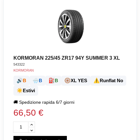
KORMORAN 225/45 ZR17 94Y SUMMER 3 XL
543322
KORMORAN
🔊
🌧️
⛽
🛞
⚠️
B
B
B
XL YES
Runflat No
☀️
Estivi
🚚
Spedizione rapida 6/7 giorni
66,50 €