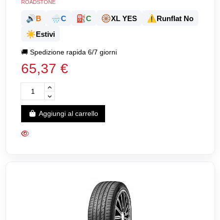
ROADSTONE
🔊
🌧️
⛽
🛞
⚠️
B
C
C
XL YES
Runflat No
☀️
Estivi
🚚
Spedizione rapida 6/7 giorni
65,37 €
Aggiungi al carrello