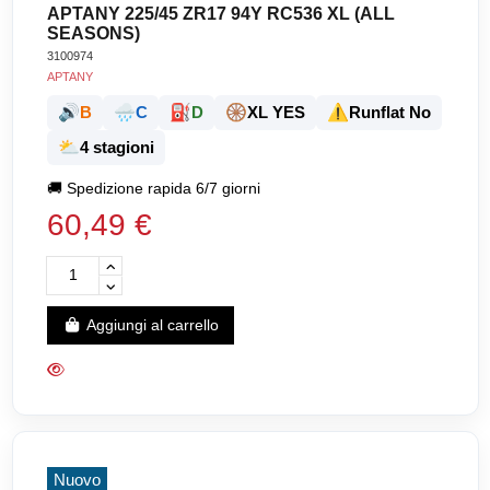
APTANY 225/45 ZR17 94Y RC536 XL (ALL
SEASONS)
3100974
APTANY
🔊
🌧️
⛽
🛞
⚠️
B
C
D
XL YES
Runflat No
⛅
4 stagioni
🚚
Spedizione rapida 6/7 giorni
60,49 €
Aggiungi al carrello
Nuovo