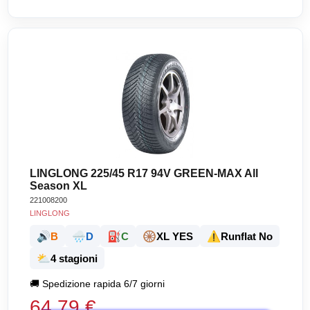
LINGLONG 225/45 R17 94V GREEN-MAX All
Season XL
221008200
LINGLONG
🔊
🌧️
⛽
🛞
⚠️
B
D
C
XL YES
Runflat No
⛅
4 stagioni
🚚
Spedizione rapida 6/7 giorni
64,79 €