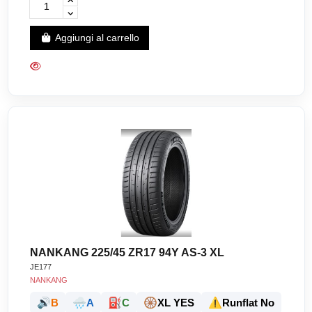
Aggiungi al carrello
NANKANG 225/45 ZR17 94Y AS-3 XL
JE177
NANKANG
🔊
🌧️
⛽
🛞
⚠️
B
A
C
XL YES
Runflat No