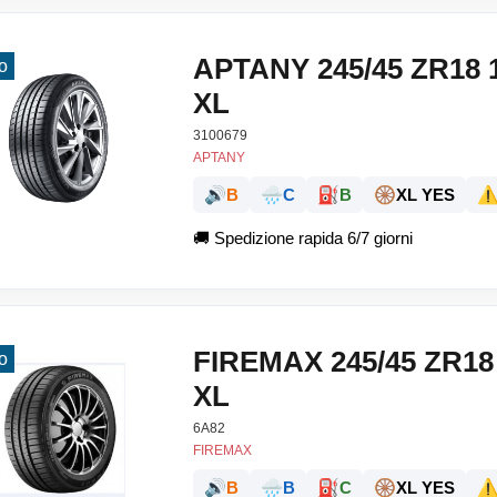
APTANY 245/45 ZR18
o
XL
3100679
APTANY
🔊
🌧️
⛽
🛞
⚠
B
C
B
XL YES
🚚
Spedizione rapida 6/7 giorni
FIREMAX 245/45 ZR18
o
XL
6A82
FIREMAX
🔊
🌧️
⛽
🛞
⚠
B
B
C
XL YES