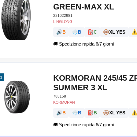
GREEN-MAX XL
221022981
LINGLONG
🔊
🌧️
⛽
🛞
⚠
B
B
C
XL YES
🚚
Spedizione rapida 6/7 giorni
KORMORAN 245/45 Z
o
SUMMER 3 XL
788158
KORMORAN
🔊
🌧️
⛽
🛞
⚠
B
B
B
XL YES
🚚
Spedizione rapida 6/7 giorni