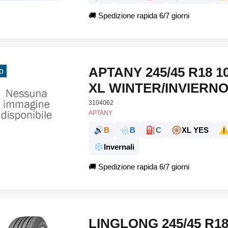
🚚
Spedizione rapida 6/7 giorni
APTANY 245/45 R18 1
o
XL WINTER/INVIERN
3104062
APTANY
🔊
🌧️
⛽
🛞
⚠
B
B
C
XL YES
❄️
Invernali
🚚
Spedizione rapida 6/7 giorni
LINGLONG 245/45 R1