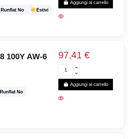
Aggiungi al carrello
️
☀️
Runflat No
Estivi
97,41 €
8 100Y AW-6
Aggiungi al carrello
Runflat No