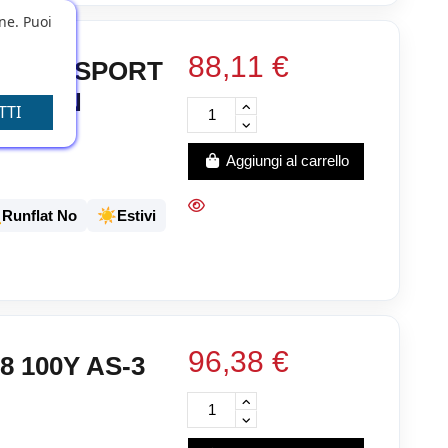
one. Puoi
88,11 €
8 100Y SPORT
ADO EN
TTI
Aggiungi al carrello
️
☀️
Runflat No
Estivi
96,38 €
8 100Y AS-3