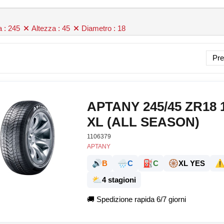
 : 245
Altezza : 45
Diametro : 18
Pre
APTANY 245/45 ZR18 
XL (ALL SEASON)
1106379
APTANY
🔊
🌧️
⛽
🛞
⚠
B
C
C
XL YES
⛅
4 stagioni
🚚
Spedizione rapida 6/7 giorni