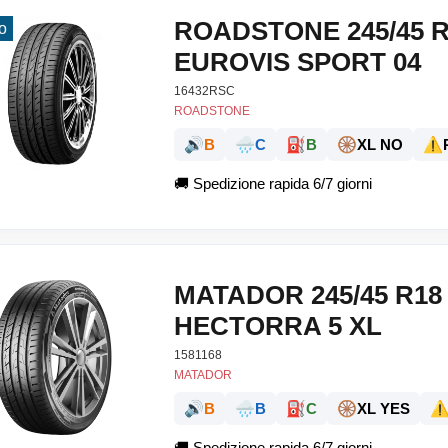
ROADSTONE 245/45 R
o
EUROVIS SPORT 04
16432RSC
ROADSTONE
🔊
🌧️
⛽
🛞
⚠️
B
C
B
XL NO
🚚
Spedizione rapida 6/7 giorni
MATADOR 245/45 R18
HECTORRA 5 XL
1581168
MATADOR
🔊
🌧️
⛽
🛞
⚠
B
B
C
XL YES
🚚
Spedizione rapida 6/7 giorni