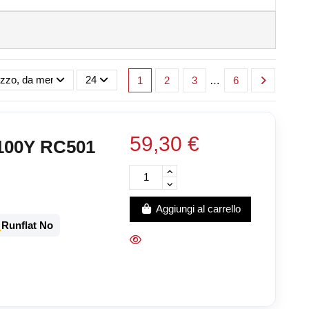
zzo, da meno caro a più caro
24
1
2
3
…
6
59,30 €
100Y RC501
Aggiungi al carrello
️
Runflat No