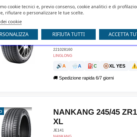
amo cookie tecnici e, previo consenso, cookie analitici e di profilazi
e, rifiutare o personalizzare le tue scelte.
LINGLONG 245/45 R1
o
 dei cookie
MASTER XL FABRIC
RSONALIZZA
RIFIUTA TUTTI
ACCETTA TU
EUROPA
221028160
LINGLONG
🔊
🌧️
⛽
🛞
⚠
A
A
C
XL YES
🚚
Spedizione rapida 6/7 giorni
NANKANG 245/45 ZR1
o
XL
JE141
NANKANG