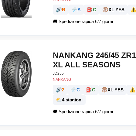
🔊
🌧️
⛽
🛞
⚠
B
A
C
XL YES
🚚
Spedizione rapida 6/7 giorni
NANKANG 245/45 ZR1
XL ALL SEASONS
JD255
NANKANG
🔊
🌧️
⛽
🛞
⚠️
2
C
C
XL YES
⛅
4 stagioni
🚚
Spedizione rapida 6/7 giorni