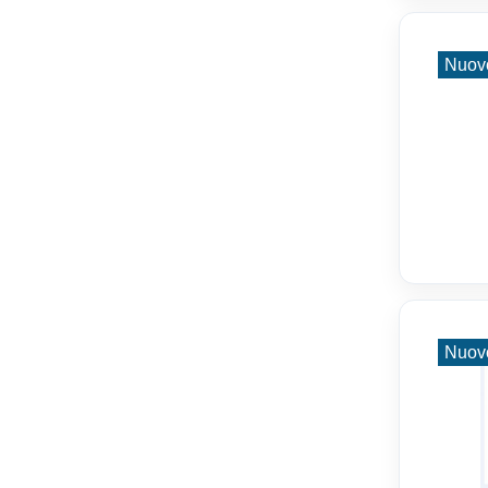
Nuov
Nuov