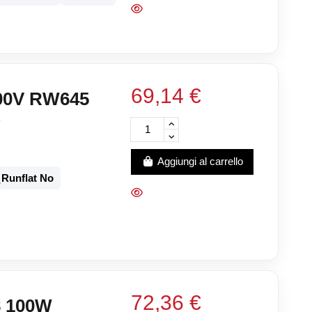
69,14 €
00V RW645
O
Aggiungi al carrello
️
Runflat No
72,36 €
8 100W