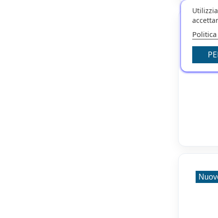
Utilizzi
accettar
Nuov
Politica
PE
Nuov