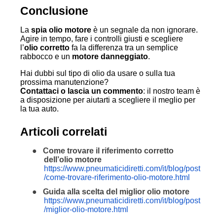
Conclusione
La
spia olio motore
è un segnale da non ignorare.
Agire in tempo, fare i controlli giusti e scegliere
l’
olio corretto
fa la differenza tra un semplice
rabbocco e un
motore danneggiato
.
Hai dubbi sul tipo di olio da usare o sulla tua
prossima manutenzione?
Contattaci o lascia un commento
: il nostro team è
a disposizione per aiutarti a scegliere il meglio per
la tua auto.
Articoli correlati
●
Come trovare il riferimento corretto
dell’olio motore
https://www.pneumaticidiretti.com/it/blog/post
/come-trovare-riferimento-olio-motore.html
●
Guida alla scelta del miglior olio motore
https://www.pneumaticidiretti.com/it/blog/post
/miglior-olio-motore.html