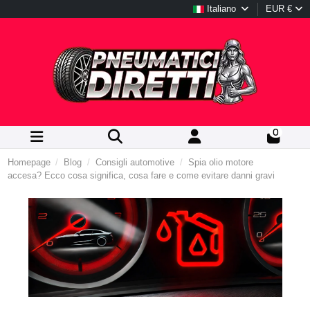
Italiano
EUR €
0
Homepage
Blog
Consigli automotive
Spia olio motore
accesa? Ecco cosa significa, cosa fare e come evitare danni gravi