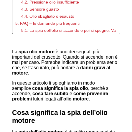
4.2. Pressione olio insufficiente
4.3. Sensore guasto
4.4. Olio sbagliato o esausto
5. FAQ – le domande più frequenti
5.1. La spia dell’olio si accende e poi si spegne. Va
bene così?
5.2. Posso guidare con la spia gialla accesa?
La
spia olio motore
5.3. La spia è rossa ma l’olio è presente. Perché?
è uno dei segnali più
importanti del cruscotto. Quando si accende, non è
5.4. È normale che la spia olio motore si accenda
mai per caso. Potrebbe indicare un problema serio
dopo il tagliando?
che, se trascurato, può portare a
danni gravi al
motore
6. Approfondimento: come funziona la lubrificazione
.
del motore
In questo articolo ti spieghiamo in modo
7. Situazioni frequenti: quando la spia si accende...
semplice
cosa significa la spia olio
, perché si
accende,
cosa fare subito
e
come prevenire
7.1. A freddo
problemi
futuri legati all’
olio motore
.
7.2. In salita o in curva
7.3. Dopo un tagliando
Cosa significa la spia dell’olio
8. Errore comune: "aggiungo olio e risolvo"
motore
9. Come prevenire il problema
10. Conclusione
La
spia dell’olio motore
è di solito rappresentata