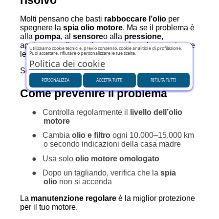
risolvo"
Molti pensano che basti
rabboccare l’olio
per
spegnere la
spia olio motore
. Ma se il problema è
alla
pompa
, al
sensore
o alla
pressione
,
aggiungere olio non basta e può anche peggiorare
Utilizziamo cookie tecnici e, previo consenso, cookie analitici e di profilazione.
Puoi accettare, rifiutare o personalizzare le tue scelte.
le cose.
Politica dei cookie
Serve prima una
diagnosi professionale
.
PERSONALIZZA
ACCETTA TUTTI
RIFIUTA TUTTI
Come prevenire il problema
●
Controlla regolarmente il
livello dell’olio
motore
●
Cambia
olio e filtro
ogni 10.000–15.000 km
o secondo indicazioni della casa madre
●
Usa solo
olio motore omologato
●
Dopo un tagliando, verifica che la
spia
olio
non si accenda
La
manutenzione regolare
è la miglior protezione
per il tuo motore.