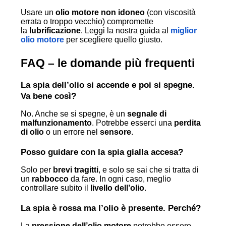
Usare un
olio motore non idoneo
(con viscosità
errata o troppo vecchio) compromette
la
lubrificazione
. Leggi la nostra guida al
miglior
olio motore
per scegliere quello giusto.
FAQ – le domande più frequenti
La spia dell’olio si accende e poi si spegne.
Va bene così?
No. Anche se si spegne, è un
segnale di
malfunzionamento
. Potrebbe esserci una
perdita
di olio
o un errore nel
sensore
.
Posso guidare con la spia gialla accesa?
Solo per
brevi tragitti
, e solo se sai che si tratta di
un
rabbocco
da fare. In ogni caso, meglio
controllare subito il
livello dell’olio
.
La spia è rossa ma l’olio è presente. Perché?
La
pressione dell’olio motore
potrebbe essere