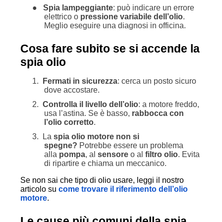
●
Spia lampeggiante
: può indicare un errore
elettrico o
pressione variabile dell’olio
.
Meglio eseguire una diagnosi in officina.
Cosa fare subito se si accende la
spia olio
1.
Fermati in sicurezza
: cerca un posto sicuro
dove accostare.
2.
Controlla il livello dell’olio
: a motore freddo,
usa l’astina. Se è basso,
rabbocca con
l’olio corretto
.
3.
La
spia olio motore non si
spegne?
Potrebbe essere un problema
alla
pompa
, al
sensore
o al
filtro olio
. Evita
di ripartire e chiama un meccanico.
Se non sai che tipo di olio usare, leggi il nostro
articolo su
come trovare il riferimento dell’olio
motore
.
Le cause più comuni della spia