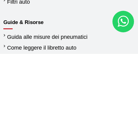
Filtri auto
Guide & Risorse
Guida alle misure dei pneumatici
Come leggere il libretto auto
Quando cambiare gli pneumatici
Differenza tra pneumatici estivi e invernali
Normativa pneumatici invernali
Pneumatici per furgoni: guida alla scelta delle
gomme
Guida gomme agricole
Contattaci