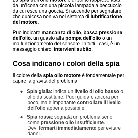
11. Articoli correlati
da un’icona con una piccola lampada a beccuccio
da cui esce una goccia. Si accende per segnalare
che qualcosa non va nel sistema di
lubrificazione
del motore
.
Può indicare
mancanza di olio
,
bassa pressione
dell’olio
, un guasto alla
pompa dell’olio
o un
malfunzionamento del sensore. In tutti i casi, è un
messaggio chiaro:
intervieni subito
.
Cosa indicano i colori della spia
Il colore della
spia olio motore
è fondamentale per
capire la gravità del problema.
●
Spia gialla
: indica un
livello di olio basso
o
olio da sostituire. Puoi guidare ancora per
poco, ma è importante
controllare il livello
dell’olio
appena possibile.
●
Spia rossa
: segnala un problema serio,
come
pressione olio insufficiente
.
Devi
fermarti immediatamente
per evitare
danni.