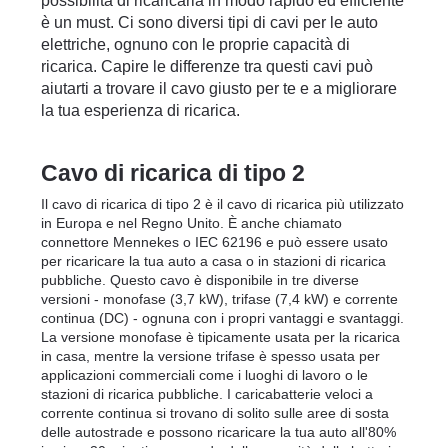
possibilità di ricaricarla in modo rapido ed efficiente 
è un must. Ci sono diversi tipi di cavi per le auto 
elettriche, ognuno con le proprie capacità di 
ricarica. Capire le differenze tra questi cavi può 
aiutarti a trovare il cavo giusto per te e a migliorare 
la tua esperienza di ricarica.
Cavo di ricarica di tipo 2
Il cavo di ricarica di tipo 2 è il cavo di ricarica più utilizzato 
in Europa e nel Regno Unito. È anche chiamato 
connettore Mennekes o IEC 62196 e può essere usato 
per ricaricare la tua auto a casa o in stazioni di ricarica 
pubbliche. Questo cavo è disponibile in tre diverse 
versioni - monofase (3,7 kW), trifase (7,4 kW) e corrente 
continua (DC) - ognuna con i propri vantaggi e svantaggi. 
La versione monofase è tipicamente usata per la ricarica 
in casa, mentre la versione trifase è spesso usata per 
applicazioni commerciali come i luoghi di lavoro o le 
stazioni di ricarica pubbliche. I caricabatterie veloci a 
corrente continua si trovano di solito sulle aree di sosta 
delle autostrade e possono ricaricare la tua auto all'80% 