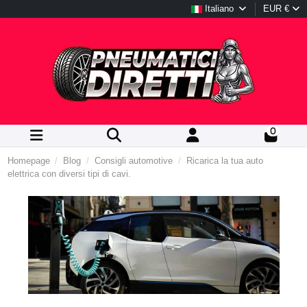
Italiano
EUR €
0
Homepage
Blog
Consigli automotive
Ricarica la tua auto
elettrica con diversi tipi di cavi.