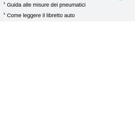
Guida alle misure dei pneumatici
Come leggere il libretto auto
Quando cambiare gli pneumatici
Differenza tra pneumatici estivi e invernali
Normativa pneumatici invernali
Pneumatici per furgoni: guida alla scelta delle
gomme
Guida gomme agricole
Contattaci
New Generation
Via Calabria,25
87030 Carolei (CS)
+393773976409