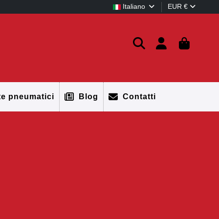
Italiano
EUR €
te pneumatici
Blog
Contatti