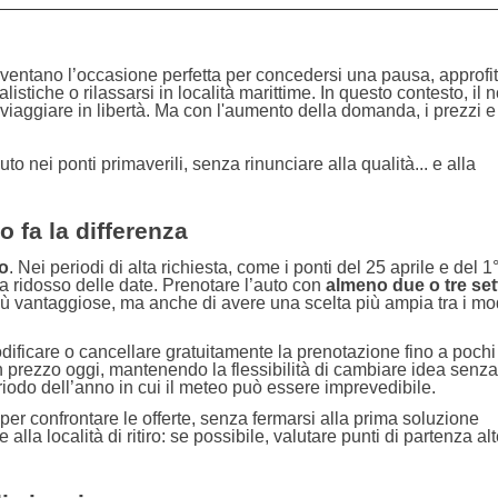
e diventano l’occasione perfetta per concedersi una pausa, approfi
stiche o rilassarsi in località marittime. In questo contesto, il 
viaggiare in libertà. Ma con l'aumento della domanda, i prezzi e
to nei ponti primaverili, senza rinunciare alla qualità... e alla
o fa la differenza
to
. Nei periodi di alta richiesta, come i ponti del 25 aprile e del 1
a ridosso delle date. Prenotare l’auto con
almeno due o tre se
iù vantaggiose, ma anche di avere una scelta più ampia tra i mo
modificare o cancellare gratuitamente la prenotazione fino a pochi
n prezzo oggi, mantenendo la flessibilità di cambiare idea senza
riodo dell’anno in cui il meteo può essere imprevedibile.
 per confrontare le offerte, senza fermarsi alla prima soluzione
lla località di ritiro: se possibile, valutare punti di partenza alt