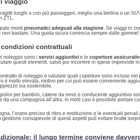
di viaggio
r tragitti lunghi o con più passeggeri, meglio una berlina o un SU
on ZTL.
giato monti
pneumatici adeguati alla stagione
. Se viaggi in z
bero non bastare. Una guida sicura comincia sempre dalle gomme!
 condizioni contrattuali
el noleggio sono i
servizi aggiuntivi
e le
coperture assicurati
alutare questi elementi, salvo poi incorrere in spese impreviste i
 contratto di noleggio e valutare quali coperture sono incluse nel
stro è molto elevata, motivo per cui può essere conveniente aggi
apprezzo sia sostenibile.
ggiolini per bambini, catene da neve o conducente aggiuntivo so
te da una compagnia all’altra. In molti casi è possibile portare c
a, l’orario preciso di ritiro e restituzione e le eventuali penali
a gestione consapevole di questi aspetti può evitare brutte sorp
radizionale: il lungo termine conviene davver