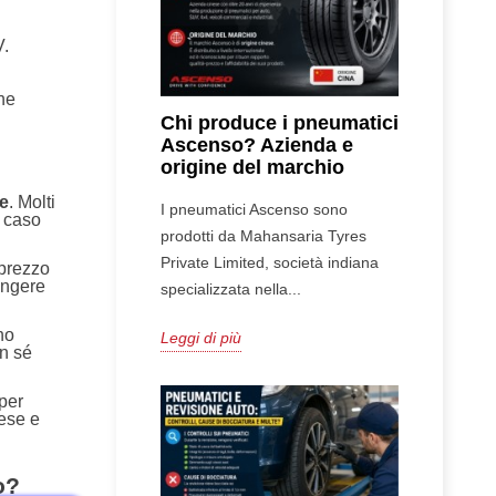
V.
one
Chi produce i pneumatici
Ascenso? Azienda e
origine del marchio
ve
. Molti
I pneumatici Ascenso sono
n caso
prodotti da Mahansaria Tyres
Private Limited, società indiana
 prezzo
ungere
specializzata nella...
no
Leggi di più
on sé
 per
rese e
o?