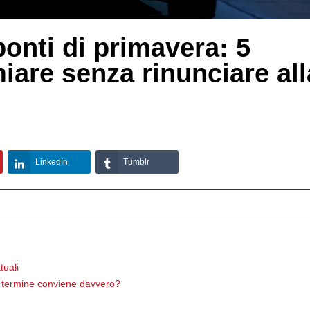
ponti di primavera: 5
miare senza rinunciare all
LinkedIn
Tumblr
tuali
ngo termine conviene davvero?