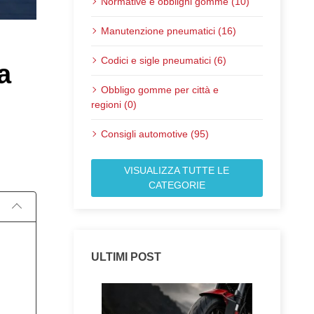
Normative e obblighi gomme (10)
Manutenzione pneumatici (16)
Codici e sigle pneumatici (6)
a
Obbligo gomme per città e
regioni (0)
Pubblicato il:
Consigli automotive (95)
VISUALIZZA TUTTE LE
CATEGORIE
ULTIMI POST