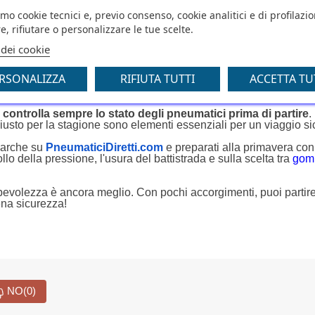
amo cookie tecnici e, previo consenso, cookie analitici e di profilazi
ostamenti, valuta il
noleggio a lungo termine
, anche come priv
e, rifiutare o personalizzare le tue scelte.
go termine per privati
, che offre formule senza partita IVA, co
 dei cookie
sicurazione. Una scelta ideale per chi vuole dire addio alle
 un mezzo efficiente per ogni viaggio.
RSONALIZZA
RIFIUTA TUTTI
ACCETTA TU
artire!
,
controlla sempre lo stato degli pneumatici prima di partire
.
iusto per la stagione sono elementi essenziali per un viaggio si
marche su
PneumaticiDiretti.com
e preparati alla primavera con
lo della pressione, l'usura del battistrada e sulla scelta tra
go
apevolezza è ancora meglio. Con pochi accorgimenti, puoi partir
ena sicurezza!
NO
(0)