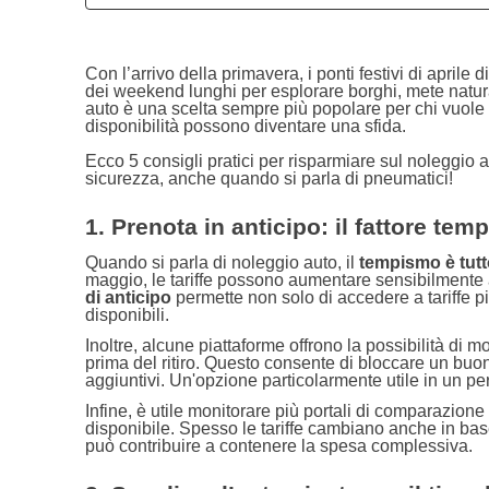
Con l’arrivo della primavera, i ponti festivi di april
dei weekend lunghi per esplorare borghi, mete naturali
auto è una scelta sempre più popolare per chi vuole 
disponibilità possono diventare una sfida.
Ecco 5 consigli pratici per risparmiare sul noleggio au
sicurezza, anche quando si parla di pneumatici!
1. Prenota in anticipo: il fattore temp
Quando si parla di noleggio auto, il
tempismo è tut
maggio, le tariffe possono aumentare sensibilmente 
di anticipo
permette non solo di accedere a tariffe p
disponibili.
Inoltre, alcune piattaforme offrono la possibilità di 
prima del ritiro. Questo consente di bloccare un buo
aggiuntivi. Un'opzione particolarmente utile in un pe
Infine, è utile monitorare più portali di comparazione
disponibile. Spesso le tariffe cambiano anche in base a
può contribuire a contenere la spesa complessiva.