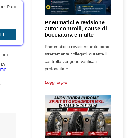
one. Puoi
ato.
n canone
Pneumatici e revisione
auto: controlli, cause di
TTI
bocciatura e multe
Pneumatici e revisione auto sono
strettamente collegati: durante il
curo.
controllo vengono verificati
 la
profondità e...
mme
Leggi di più
e