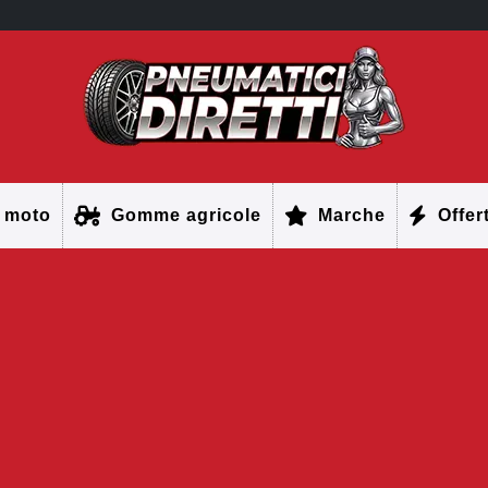
 moto
Gomme agricole
Marche
Offer