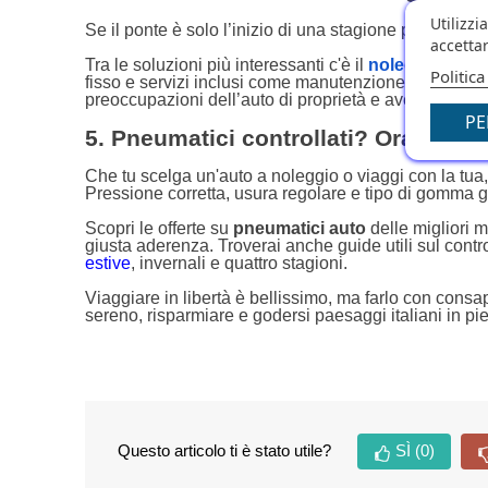
Utilizzi
Se il ponte è solo l’inizio di una stagione piena di sp
accettar
Tra le soluzioni più interessanti c'è il
noleggio a lun
Politica
fisso e servizi inclusi come manutenzione, bollo e as
preoccupazioni dell’auto di proprietà e avere sempre
PE
5. Pneumatici controllati? Ora puoi p
Che tu scelga un'auto a noleggio o viaggi con la tua
Pressione corretta, usura regolare e tipo di gomma g
Scopri le offerte su
pneumatici auto
delle migliori 
giusta aderenza. Troverai anche guide utili sul control
estive
, invernali e quattro stagioni.
Viaggiare in libertà è bellissimo, ma farlo con cons
sereno, risparmiare e godersi paesaggi italiani in pi
Questo articolo ti è stato utile?
SÌ
(0)