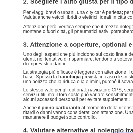
2. Scegliere l’auto giusta per il tipo 
Per viaggi brevi o urbani, una city car è perfetta; pe
Valuta anche veicoli ibridi o elettrici, ideali in città c
Attenzione però: verifica sempre che il mezzo noleg
montane o fuori città, gli pneumatici estivi potreb
3. Attenzione a coperture, optional e
Uno degli aspetti che più incidono sul costo finale d
utenti, nel tentativo di risparmiare, tendono a sottov
di imprevisti o danni.
La strategia più efficace è leggere con attenzione il
base. Spesso la
franchigia
prevista in caso di sini
una polizza che la riduca o la elimini, purché il sovr
Lo stesso vale per gli optional: navigatore GPS, se
servizi utili, ma il loro costo può variare sensibilmen
alcuni accessori personali per evitare supplementi.
Anche il
pieno carburante
al momento della riconsegn
ritardi o danni vanno considerati con attenzione. Un
mantenere il budget sotto controllo.
4. Valutare alternative al noleggio t