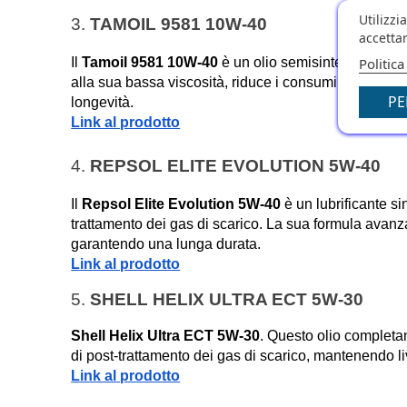
Utilizzi
3. 
TAMOIL 9581 10W-40
accettar
Politica
Il 
Tamoil 9581 10W-40
 è un olio semisintetico di el
alla sua bassa viscosità, riduce i consumi di carburan
PE
longevità.
Link al prodotto
4. 
REPSOL ELITE EVOLUTION 5W-40
Il 
Repsol Elite Evolution 5W-40
 è un lubrificante s
trattamento dei gas di scarico. La sua formula avanzat
garantendo una lunga durata.
Link al prodotto
5. 
SHELL HELIX ULTRA ECT 5W-30
Shell Helix Ultra ECT 5W-30
. Questo olio completame
di post-trattamento dei gas di scarico, mantenendo liv
Link al prodotto