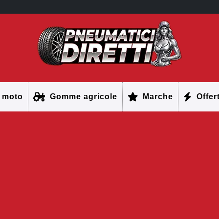
 moto
Gomme agricole
Marche
Offer