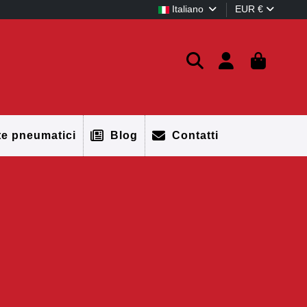
Italiano
EUR €
te pneumatici
Blog
Contatti