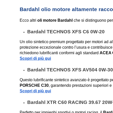
Bardahl olio motore altamente rac
Ecco altri 
oli motore Bardahl
 che si distinguono per
Bardahl TECHNOS XFS C6 0W-20
Un olio sintetico premium progettato per motori ad al
protezione eccezionale contro l’usura e contribuisce a
richiedono lubrificanti conformi agli standard 
ACEA 
Scopri di più qui
Bardahl TECHNOS XFS AV504 0W-3
Questo lubrificante sintetico avanzato è progettato 
PORSCHE C30
, garantendo prestazioni superiori e
Scopri di più qui
Bardahl XTR C60 RACING 39.67 20W
Perfetto per impieghi sportivi o motori racing, il 
Bard