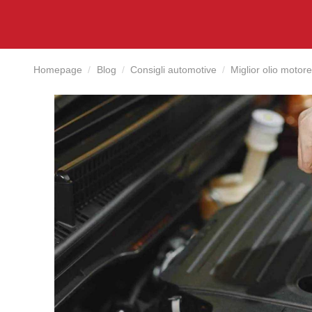
Homepage
Blog
Consigli automotive
Miglior olio motore