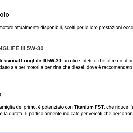
cio 
motore attualmente disponibili, scelti per le loro prestazioni ecce
LIFE III 5W-30
essional LongLife III 5W-30
, un olio sintetico che offre un’ottim
adatto sia per motori a benzina che diesel, dove è raccomandato 
0
famiglia del primo, è potenziato con 
Titanium FST
, che riduce l’a
e la durata. È particolarmente indicato per veicoli che percorrono