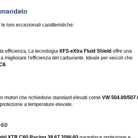
comandato
 le loro eccezionali caratteristiche:
ta efficienza. La tecnologia 
XFS eXtra Fluid Shield
 offre una 
 migliorare l'efficienza del carburante. Ideale per veicoli che 
C6
.
0
per motori che richiedono standard elevati come 
VW 504.00/507.
 protezione a temperature elevate.
-60
ahl XTR C60 Racing 39.67 20W-60
 garantisce protezione e 