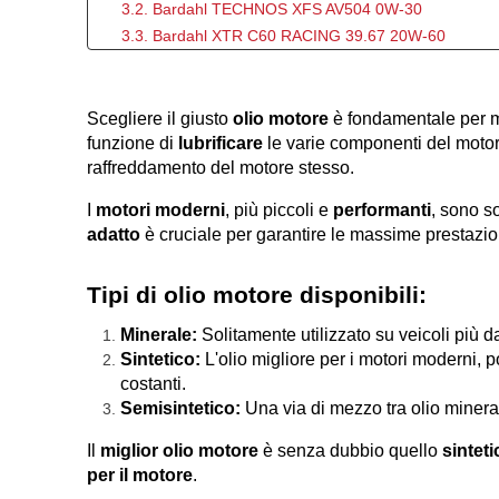
3.2. Bardahl TECHNOS XFS AV504 0W-30
3.3. Bardahl XTR C60 RACING 39.67 20W-60
3.4. Bardahl TECHNOS XFS 0W-20 V2AE
3.5. Bardahl TECHNOS XFS AV508 0W-20
4. Quando sostituire l’olio motore e come controllarlo
Scegliere il giusto 
olio motore
 è fondamentale per ma
funzione di 
4.1. Come controllare il livello dell’olio motore:
lubrificare
 le varie componenti del moto
raffreddamento del motore stesso.
I 
motori moderni
, più piccoli e 
performanti
, sono so
adatto
 è cruciale per garantire le massime prestazio
Tipi di olio motore disponibili:
Minerale:
 Solitamente utilizzato su veicoli più 
Sintetico:
 L'olio migliore per i motori moderni, 
costanti.
Semisintetico:
 Una via di mezzo tra olio mineral
Il 
miglior olio motore
 è senza dubbio quello 
sinteti
per il motore
.