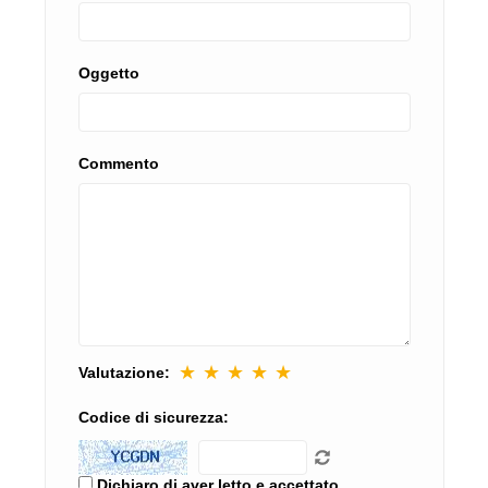
Oggetto
Commento
★
★
★
★
★
Valutazione:
Codice di sicurezza:
Dichiaro di aver letto e accettato