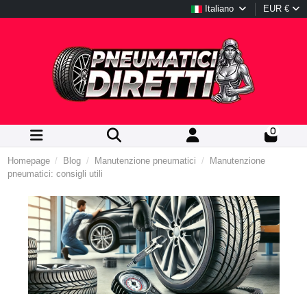
Italiano
EUR €
0
Homepage
Blog
Manutenzione pneumatici
Manutenzione
pneumatici: consigli utili