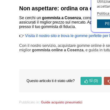
Utilizzi
accettar
Non aspettare: ordina ora e rispa
Politica
Se cerchi un
gommista a Cosenza
, considera l’alt
assicurati il miglior prezzo sul mercato. Approfitta d
PE
presso il tuo gommista di fiducia.
👉
Visita il nostro sito e trova le gomme perfette per 
Con il nostro servizio, acquistare gomme online è se
miglior
gommista online a Cosenza
, e guida in tut
Questo articolo ti è stato utile?
SÌ
(0)
Pubblicato in:
Guide acquisto pneumatici