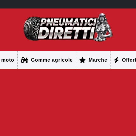
 moto
Gomme agricole
Marche
Offer