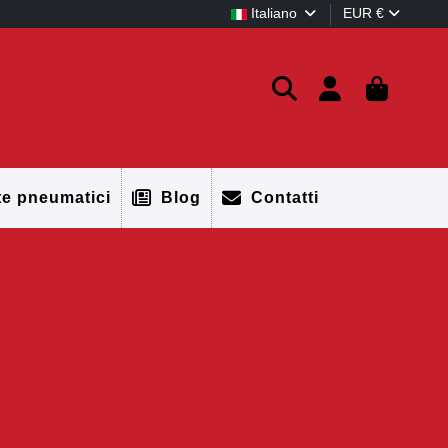
Italiano
EUR €
te pneumatici
Blog
Contatti