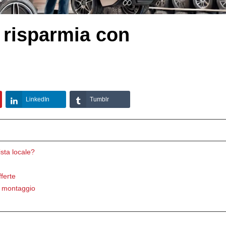
risparmia con
LinkedIn
Tumblr
sta locale?
ferte
il montaggio