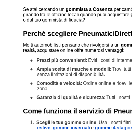
Se stai cercando un
gommista a Cosenza
per cambi
girando tra le officine locali quando puoi acquistare
o dal tuo gommista di fiducia?
Perché scegliere PneumaticiDirett
Molti automobilisti pensano che rivolgersi a un
gomm
realtà, acquistare online offre numerosi vantaggi:
●
Prezzi più convenienti
: Eviti i costi di inter
●
Ampia scelta di marche e modelli
: Trovi tutt
senza limitazioni di disponibilità.
●
Comodità e velocità
: Ordina online e ricevi
zona.
●
Garanzia di qualità e sicurezza
: Tutti i nostr
Come funziona il servizio di Pneum
1.
Scegli le tue gomme online
: Usa i nostri fil
estive
,
gomme invernali
e
gomme 4 stagio