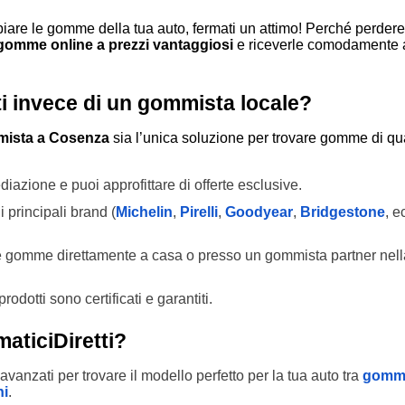
are le gomme della tua auto, fermati un attimo! Perché perder
gomme online a prezzi vantaggiosi
e riceverle comodamente 
i invece di un gommista locale?
ista a Cosenza
sia l’unica soluzione per trovare gomme di qua
mediazione e puoi approfittare di offerte esclusive.
i i principali brand (
Michelin
,
Pirelli
,
Goodyear
,
Bridgestone
, e
 le gomme direttamente a casa o presso un gommista partner nell
i prodotti sono certificati e garantiti.
aticiDiretti?
tri avanzati per trovare il modello perfetto per la tua auto tra
gomm
ni
.