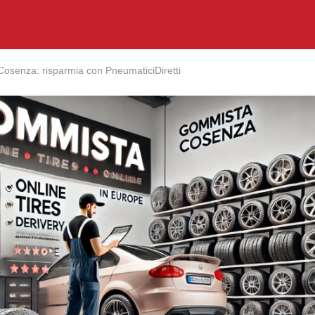
osenza: risparmia con PneumaticiDiretti