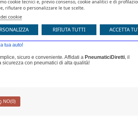
amo cookie tecnici e, previo consenso, cookie analitici e di profilazi
e, rifiutare o personalizzare le tue scelte.
rmia!
 dei cookie
ernativa più vantaggiosa: acquista online su
PneumaticiDiretti
e
elle nostre offerte esclusive e ricevi le gomme direttamente a cas
RSONALIZZA
RIFIUTA TUTTI
ACCETTA TU
la tua auto!
mplice, sicuro e conveniente. Affidati a
PneumaticiDiretti
, il
ta sicurezza con pneumatici di alta qualità!
NO
(0)