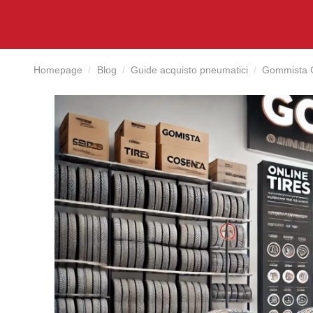
Homepage
Blog
Guide acquisto pneumatici
Gommista C