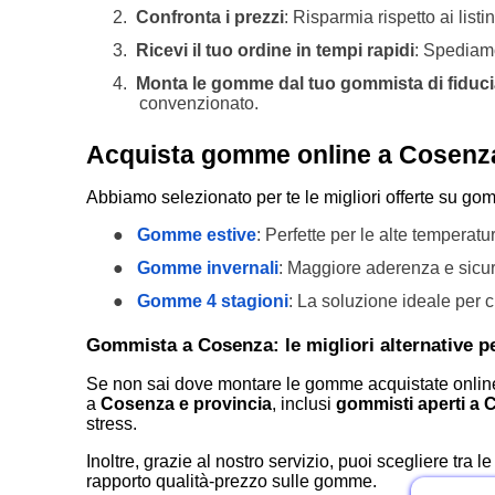
2.
Confronta i prezzi
: Risparmia rispetto ai listi
3.
Ricevi il tuo ordine in tempi rapidi
: Spediamo
4.
Monta le gomme dal tuo gommista di fiduc
convenzionato.
Acquista gomme online a Cosenza e
Abbiamo selezionato per te le migliori offerte su gom
●
Gomme estive
: Perfette per le alte temperatu
●
Gomme invernali
: Maggiore aderenza e sicur
●
Gomme 4 stagioni
: La soluzione ideale per 
Gommista a Cosenza: le migliori alternative p
Se non sai dove montare le gomme acquistate online,
a
Cosenza e provincia
, inclusi
gommisti aperti a
stress.
Inoltre, grazie al nostro servizio, puoi scegliere tra l
rapporto qualità-prezzo sulle gomme.