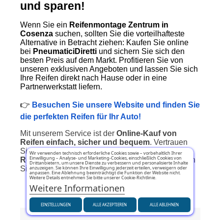
und sparen!
Wenn Sie ein
Reifenmontage Zentrum in
Cosenza
suchen, sollten Sie die vorteilhafteste
Alternative in Betracht ziehen: Kaufen Sie online
bei
PneumaticiDiretti
und sichern Sie sich den
besten Preis auf dem Markt. Profitieren Sie von
unseren exklusiven Angeboten und lassen Sie sich
Ihre Reifen direkt nach Hause oder in eine
Partnerwerkstatt liefern.
👉
Besuchen Sie unsere Website und finden Sie
die perfekten Reifen für Ihr Auto!
Mit unserem Service ist der
Online-Kauf von
Reifen einfach, sicher und bequem
. Vertrauen
Sie auf
PneumaticiDiretti
, das
beste
Wir verwenden technisch erforderliche Cookies sowie – vorbehaltlich Ihrer
Einwilligung – Analyse- und Marketing-Cookies, einschließlich Cookies von
Reifenmontage Zentrum in Cosenza
, und fahren
Drittanbietern, um unsere Dienste zu verbessern und personalisierte Inhalte
anzuzeigen. Sie können Ihre Einwilligung jederzeit erteilen, verweigern oder
Sie sicher mit hochwertigen Reifen!
anpassen. Eine Ablehnung beeinträchtigt die Funktion der Website nicht.
Weitere Details entnehmen Sie bitte unserer Cookie-Richtlinie.
Weitere Informationen
EINSTELLUNGEN
ALLE AKZEPTIEREN
ALLE ABLEHNEN