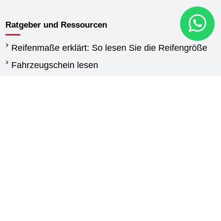
Ratgeber und Ressourcen
Reifenmaße erklärt: So lesen Sie die Reifengröße
Fahrzeugschein lesen
Wann reifen wechseln
Unterschied Sommerreifen und Winterreifen
Winterreifen Vorschriften
Reifen für Transporter: Kaufberatung und
Auswahlhilfe
Agrarreifen leitfaden
Kontakt
New Generation