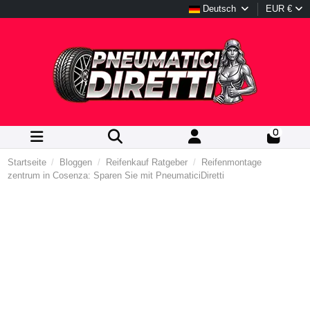
Deutsch
EUR €
0
Startseite
Bloggen
Reifenkauf Ratgeber
Reifenmontage
zentrum in Cosenza: Sparen Sie mit PneumaticiDiretti