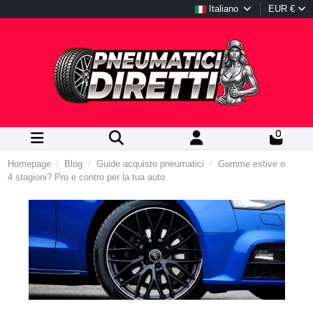
Italiano
EUR €
0
Homepage
Blog
Guide acquisto pneumatici
Gomme estive o
4 stagioni? Pro e contro per la tua auto