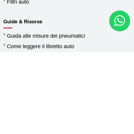
Filtri auto
Guide & Risorse
Guida alle misure dei pneumatici
Come leggere il libretto auto
Quando cambiare gli pneumatici
Differenza tra pneumatici estivi e invernali
Normativa pneumatici invernali
Pneumatici per furgoni: guida alla scelta delle
gomme
Guida gomme agricole
Contattaci