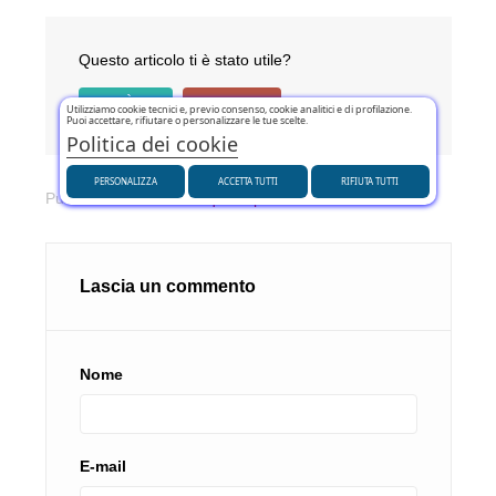
Questo articolo ti è stato utile?
SÌ
(0)
NO
(0)
Utilizziamo cookie tecnici e, previo consenso, cookie analitici e di profilazione.
Puoi accettare, rifiutare o personalizzare le tue scelte.
Politica dei cookie
PERSONALIZZA
ACCETTA TUTTI
RIFIUTA TUTTI
Pubblicato in:
Guide acquisto pneumatici
Lascia un commento
Nome
E-mail