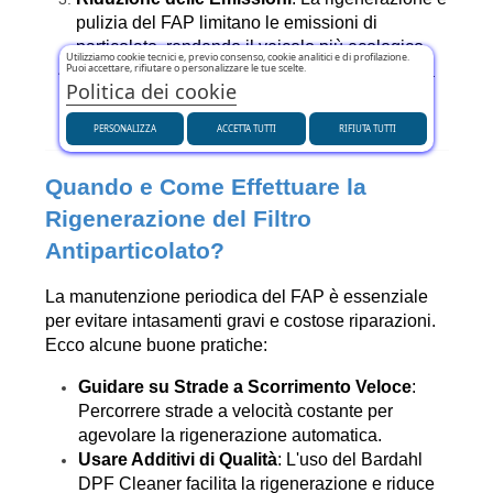
pulizia del FAP limitano le emissioni di 
particolato, rendendo il veicolo più ecologico.
Utilizziamo cookie tecnici e, previo consenso, cookie analitici e di profilazione.
Puoi accettare, rifiutare o personalizzare le tue scelte.
Aumento della Durata del Motore
: La pulizia 
Politica dei cookie
del FAP previene danni e sovraccarichi, 
preservando la vita utile del motore.
PERSONALIZZA
ACCETTA TUTTI
RIFIUTA TUTTI
Quando e Come Effettuare la 
Rigenerazione del Filtro 
Antiparticolato?
La manutenzione periodica del FAP è essenziale 
per evitare intasamenti gravi e costose riparazioni. 
Ecco alcune buone pratiche:
Guidare su Strade a Scorrimento Veloce
: 
Percorrere strade a velocità costante per 
agevolare la rigenerazione automatica.
Usare Additivi di Qualità
: L'uso del Bardahl 
DPF Cleaner facilita la rigenerazione e riduce 