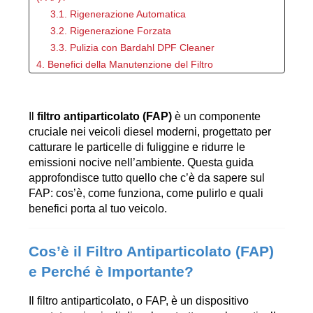
3.1. Rigenerazione Automatica
3.2. Rigenerazione Forzata
3.3. Pulizia con Bardahl DPF Cleaner
4. Benefici della Manutenzione del Filtro
Antiparticolato
5. Quando e Come Effettuare la Rigenerazione del
Filtro Antiparticolato?
Il 
filtro antiparticolato (FAP)
 è un componente 
cruciale nei veicoli diesel moderni, progettato per 
6. Dove Acquistare Bardahl DPF Cleaner
catturare le particelle di fuliggine e ridurre le 
7. Conclusione
emissioni nocive nell’ambiente. Questa guida 
approfondisce tutto quello che c’è da sapere sul 
FAP: cos’è, come funziona, come pulirlo e quali 
benefici porta al tuo veicolo.
Cos’è il Filtro Antiparticolato (FAP) 
e Perché è Importante?
Il filtro antiparticolato, o FAP, è un dispositivo 