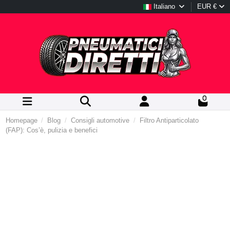
Italiano
EUR €
0
Homepage
Blog
Consigli automotive
Filtro Antiparticolato
(FAP): Cos’è, pulizia e benefici