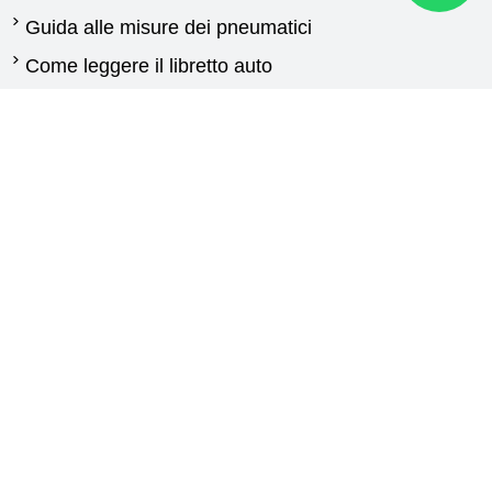
Guida alle misure dei pneumatici
Come leggere il libretto auto
Quando cambiare gli pneumatici
Differenza tra pneumatici estivi e invernali
Normativa pneumatici invernali
Pneumatici per furgoni: guida alla scelta delle
gomme
Guida gomme agricole
Contattaci
New Generation
Via Calabria,25
87030 Carolei (CS)