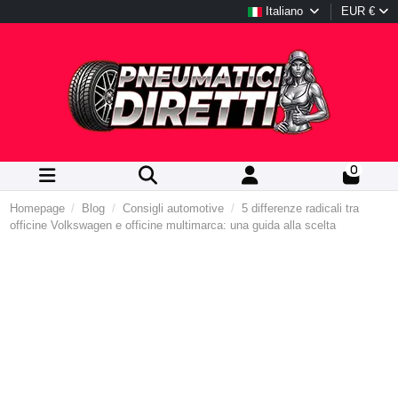
Italiano
EUR €
0
Homepage
Blog
Consigli automotive
5 differenze radicali tra
officine Volkswagen e officine multimarca: una guida alla scelta