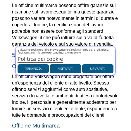
Le officine multimarca possono offrire garanzie sui 
ricambi e sul lavoro eseguito, ma queste garanzie 
possono variare notevolmente in termini di durata e 
copertura. Inoltre, la certificazione del lavoro 
potrebbe non essere conforme agli standard 
Volkswagen, il che può influire sulla validità della 
garanzia del veicolo e sul suo valore di rivendita.
Utilizziamo cookie tecnici e, previo consenso, cookie analitici e di profilazione.
Puoi accettare, rifiutare o personalizzare le tue scelte.
5. 
Esperienza del Cliente
Politica dei cookie
Officine Volkswagen
PERSONALIZZA
ACCETTA TUTTI
RIFIUTA TUTTI
Le officine Volkswagen sono progettate per offrire 
un'esperienza del cliente di alto livello. Spesso 
offrono servizi aggiuntivi come auto sostitutive, 
servizio di navetta, e ambienti di attesa confortevoli. 
Inoltre, il personale è generalmente addestrato per 
fornire un servizio clienti eccellente, rispondendo a 
tutte le domande e preoccupazioni dei clienti.
Officine Multimarca