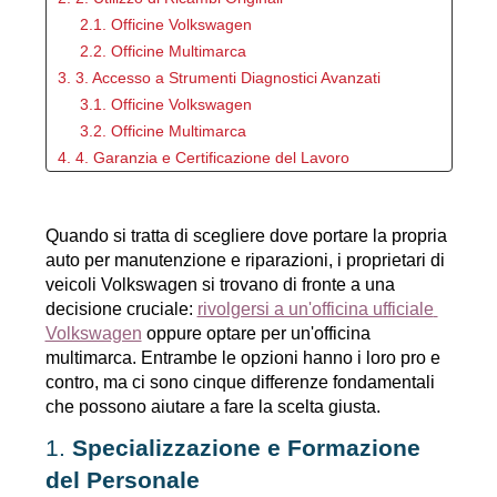
2.1. Officine Volkswagen
2.2. Officine Multimarca
3. 3. Accesso a Strumenti Diagnostici Avanzati
3.1. Officine Volkswagen
3.2. Officine Multimarca
4. 4. Garanzia e Certificazione del Lavoro
4.1. Officine Volkswagen
4.2. Officine Multimarca
Quando si tratta di scegliere dove portare la propria 
5. 5. Esperienza del Cliente
auto per manutenzione e riparazioni, i proprietari di 
5.1. Officine Volkswagen
veicoli Volkswagen si trovano di fronte a una 
5.2. Officine Multimarca
decisione cruciale: 
rivolgersi a un'officina ufficiale 
Volkswagen
 oppure optare per un'officina 
multimarca. Entrambe le opzioni hanno i loro pro e 
contro, ma ci sono cinque differenze fondamentali 
che possono aiutare a fare la scelta giusta.
1. 
Specializzazione e Formazione 
del Personale